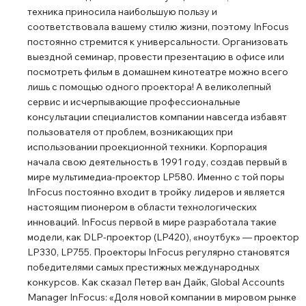
техника приносила наибольшую пользу и
соответствовала вашему стилю жизни, поэтому InFocus
постоянно стремится к универсальности. Организовать
выездной семинар, провести презентацию в офисе или
посмотреть фильм в домашнем кинотеатре можно всего
лишь с помощью одного проектора! А великолепный
сервис и исчерпывающие профессиональные
консультации специалистов компании навсегда избавят
пользователя от проблем, возникающих при
использовании проекционной техники. Корпорация
начала свою деятельность в 1991 году, создав первый в
мире мультимедиа-проектор LP580. Именно с той поры
InFocus постоянно входит в тройку лидеров и является
настоящим пионером в области технологических
инноваций. InFocus первой в мире разработала такие
модели, как DLP-проектор (LP420), «ноутбук» — проектор
LP330, LP755. Проекторы InFocus регулярно становятся
победителями самых престижных международных
конкурсов. Как сказал Петер ван Дайк, Global Accounts
Manager InFocus: «Доля новой компании в мировом рынке