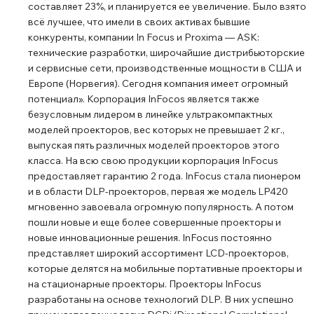
составляет 23%, и планируется ее увеличение. Было взято
всё лучшее, что имели в своих активах бывшие
конкуренты, компании In Focus и Proxima — ASK:
технические разработки, широчайшие дистрибьюторские
и сервисные сети, производственные мощности в США и
Европе (Норвегия). Сегодня компания имеет огромный
потенциал». Корпорация InFocos является также
безусловным лидером в линейке ультракомпактных
моделей проекторов, вес которых не превышает 2 кг.,
выпуская пять различных моделей проекторов этого
класса. На всю свою продукции корпорация InFocus
предоставляет гарантию 2 года. InFocus стала пионером
и в области DLP-проекторов, первая же модель LP420
мгновенно завоевала огромную популярность. А потом
пошли новые и еще более совершенные проекторы и
новые инновационные решения. InFocus постоянно
представляет широкий ассортимент LCD-проекторов,
которые делятся на мобильные портативные проекторы и
на стационарные проекторы. Проекторы InFocus
разработаны на основе технологий DLP. В них успешно