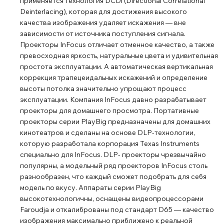
применяется технология DCDi (Directional Correlational
Deinterlacing), которая для достижения высокого
качества изображения удаляет искажения ― вне
зависимости от источника поступления сигнала.
Проекторы InFocus отличает отменное качество, а также
превосходная яркость, натуральные цвета и удивительная
простота эксплуатации. А автоматическая вертикальная
коррекция трапецеидальных искажений и определение
высоты потолка значительно упрощают процесс
эксплуатации. Компания InFocus давно разрабатывает
проекторы для домашнего просмотра. Портативные
проекторы серии PlayBig предназначены для домашних
кинотеатров и сделаны на основе DLP-технологии,
которую разработала корпорация Texas Instruments
специально для InFocus. DLP- проекторы чрезвычайно
популярны, а модельный ряд проекторов InFocus столь
разнообразен, что каждый сможет подобрать для себя
модель по вкусу. Аппараты серии PlayBig
высокотехнологичны, оснащены видеопроцессорами
Faroudja и откалиброваны под стандарт D65 ― качество
изображения максимально приближено к реальной