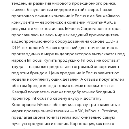
тенденции развития мирового проекционного рынка,
являясь безусловным лидером в этой сфере. Позже
произошло слияние компании InFocus и ее ближайшего
конкурента ― европейской компании Proxima-ASK, в
результате чего появилась InFocus Corporation, которая
прославилась на весь мир как ведущий производитель
видеопроекционного оборудования на основе LCD- и
DLP-технологий. На сегодняшний день почти четверть
производимых в мире видеопроекторов выпускается под
маркой InFocus. Купить продукцию InFocus не составит
труда ― на рынке представлен огромный ассортимент
под этим брендом. Цена продукции InFocus зависит от
модели и комплектующих деталей. А отзывы покупателей
об этом бренде всегда только самые положительные.
Каждый покупатель сможет подобрать необходимый
проектор InFocus по своему вкусу и достатку.
Корпорация InFocus объединила сразу три знаменитые
марки проекционной техники ― ASK, InFocus, Proxima,
предлагая своим почитателям исключительно самую
лучшую продукцию и сервис. Корпорация, как никто