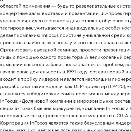
областей применения ― будь то развлекательные систе
концертные залы, выставки и презентации, 3D-проекти
управления, видеотренажеры для летчиков, обучение ст
тестирования, учитываются индивидуальные особенност
делает компанию InFocus поистине уникальной среди ко
приносила наибольшую пользу и соответствовала вашем
Организовать выездной семинар, провести презентаци
лишь с помощью одного проектора! А великолепный с
компании навсегда избавят пользователя от проблем, 
начала свою деятельность в 1991 году, создав первый 
входит в тройку лидеров и является настоящим пионеро
разработала такие модели, как DLP-проектор (LP420), 
становятся победителями самых престижных международн
InFocus: «Доля новой компании в мировом рынке составл
своих активах бывшие конкуренты, компании In Focus 
и сервисные сети, производственные мощности в США и
Корпорация InFocos является также безусловным лидер
превышает 2 кг., выпуская пять различных моделей про