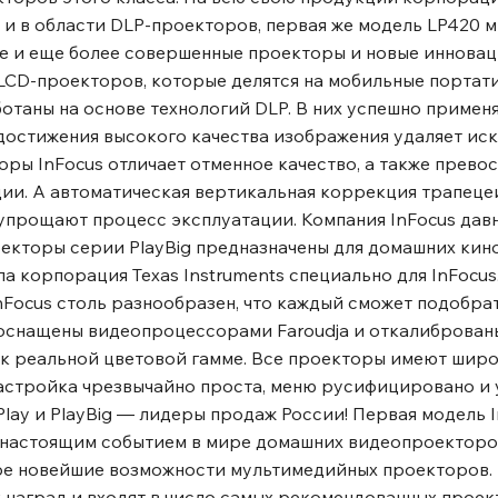
м и в области DLP-проекторов, первая же модель LP420 
ые и еще более совершенные проекторы и новые иннова
LCD-проекторов, которые делятся на мобильные портат
таны на основе технологий DLP. В них успешно применя
 для достижения высокого качества изображения удаляет и
ры InFocus отличает отменное качество, а также превос
ции. А автоматическая вертикальная коррекция трапец
упрощают процесс эксплуатации. Компания InFocus дав
екторы серии PlayBig предназначены для домашних кин
а корпорация Texas Instruments специально для InFocus
Focus столь разнообразен, что каждый сможет подобрат
, оснащены видеопроцессорами Faroudja и откалиброван
к реальной цветовой гамме. Все проекторы имеют шир
астройка чрезвычайно проста, меню русифицировано и 
ay и PlayBig ― лидеры продаж России! Первая модель In
а настоящим событием в мире домашних видеопроекторо
ре новейшие возможности мультимедийных проекторов.
наград и входят в число самых рекомендованных проек