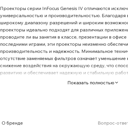
Проекторы серии InFocus Genesis IV отличаются исклю
универсальностью и производительностью. Благодаря 
широкому диапазону разрешений и широким возможнос
проекторы идеально подходят для различных приложени
проводите ли вы занятия в классе, презентации в офисе
последними играми, эти проекторы неизменно обеспеч
производительность и надежность. Минимальное техни
отсутствие заменяемых фильтров означает уменьшение 
снижение воздействия на окружающую среду, что спос
развитию и обеспечивает надежную и стабильную работу
рассчитана на круглосуточную работу в стандартной о
Показать полностью
подходит для приложений, требующих длительного пр
серии InFocus Genesis IV предназначены для отображен
практически с любого 3D-источника, включая 3D Blu-ra
игровые консоли. Посмотрите фильм дома или визуали
продукта в офисе - персонажи и продукты появляются н
завораживающее визуальное впечатление.
О бренде
Вопрос-отве