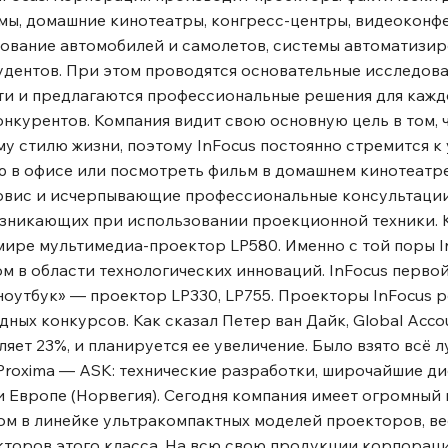
мы, домашние кинотеатры, конгресс-центры, видеоконф
рование автомобилей и самолетов, системы автоматизи
удентов. При этом проводятся основательные исследова
и и предлагаются профессиональные решения для каждо
нкурентов. Компания видит свою основную цель в том, ч
у стилю жизни, поэтому InFocus постоянно стремится к
ю в офисе или посмотреть фильм в домашнем кинотеатр
ервис и исчерпывающие профессиональные консультаци
возникающих при использовании проекционной техники.
в мире мультимедиа-проектор LP580. Именно с той поры 
м в области технологических инноваций. InFocus перво
«ноутбук» — проектор LP330, LP755. Проекторы InFocus 
ых конкурсов. Как сказал Петер ван Дайк, Global Acco
яет 23%, и планируется ее увеличение. Было взято всё л
и Proxima — ASK: технические разработки, широчайшие 
 Европе (Норвегия). Сегодня компания имеет огромный 
ом в линейке ультракомпактных моделей проекторов, ве
екторов этого класса. На всю свою продукции корпораци