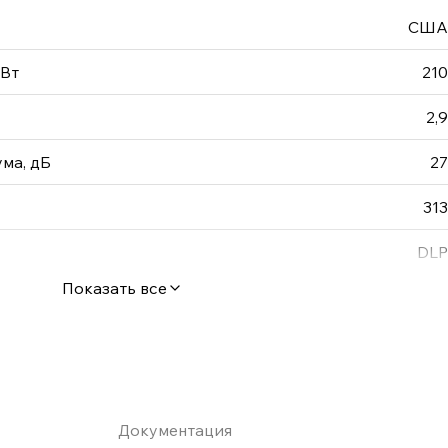
США
 Вт
210
2,9
ма, дБ
27
313
DLP
Показать все
Документация