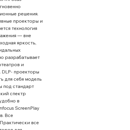
мгновенно
ционные решения.
ивные проекторы и
ется технология
скажения ― вне
ходная яркость,
еидальных
но разрабатывает
отеатров и
. DLP- проекторы
ь для себя модель
ы под стандарт
окий спектр
удобно в
focus ScreenPlay
в. Все
 Практически все
торов для