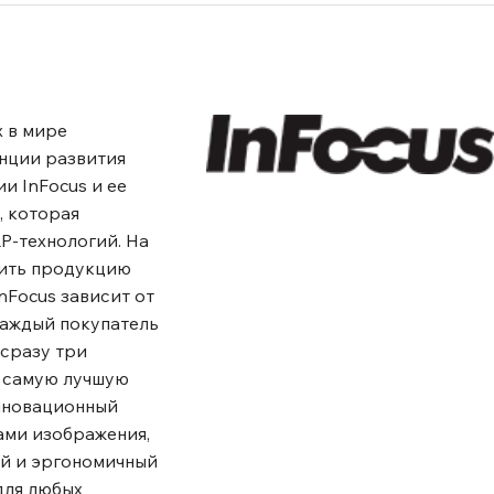
х в мире
енции развития
и InFocus и ее
, которая
P-технологий. На
пить продукцию
nFocus зависит от
Каждый покупатель
 сразу три
о самую лучшую
инновационный
ами изображения,
ый и эргономичный
для любых