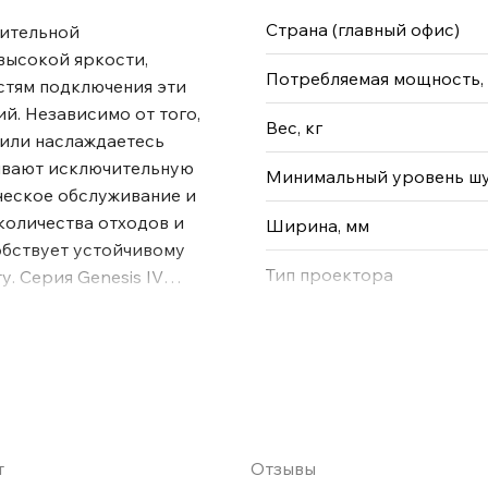
Страна (главный офис)
чительной
высокой яркости,
Потребляемая мощность,
тям подключения эти
й. Независимо от того,
Вес, кг
 или наслаждаетесь
ивают исключительную
Минимальный уровень шу
ческое обслуживание и
количества отходов и
Ширина, мм
обствует устойчивому
Тип проектора
. Серия Genesis IV
риентации и идеально
оецирования. Проекторы
ия 3D-контента
y плееры и новейшие
зируйте концепцию
а экране, создавая
т
Отзывы