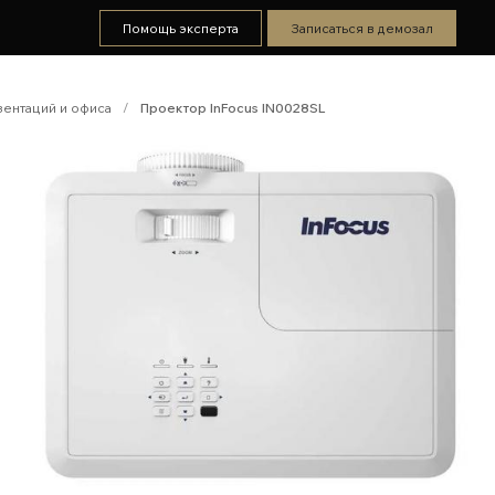
Помощь эксперта
Записаться в демозал
зентаций и офиса
/
Проектор InFocus IN0028SL