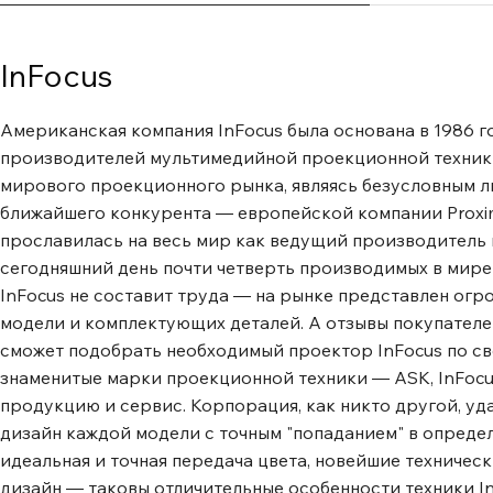
InFocus
Американская компания InFocus была основана в 1986 г
производителей мультимедийной проекционной техники.
мирового проекционного рынка, являясь безусловным л
ближайшего конкурента ― европейской компании Proxima
прославилась на весь мир как ведущий производитель 
сегодняшний день почти четверть производимых в мире
InFocus не составит труда ― на рынке представлен огр
модели и комплектующих деталей. А отзывы покупателе
сможет подобрать необходимый проектор InFocus по св
знаменитые марки проекционной техники ― ASK, InFocu
продукцию и сервис. Корпорация, как никто другой, у
дизайн каждой модели с точным "попаданием" в опреде
идеальная и точная передача цвета, новейшие техничес
дизайн ― таковы отличительные особенности техники I