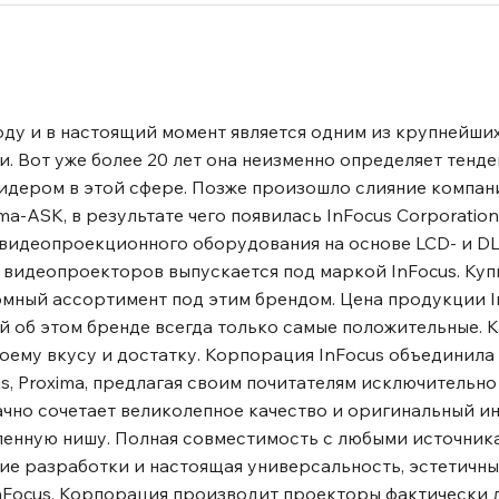
оду и в настоящий момент является одним из крупнейши
 Вот уже более 20 лет она неизменно определяет тенд
идером в этой сфере. Позже произошло слияние компани
-ASK, в результате чего появилась InFocus Corporation
видеопроекционного оборудования на основе LCD- и DL
 видеопроекторов выпускается под маркой InFocus. Ку
омный ассортимент под этим брендом. Цена продукции I
й об этом бренде всегда только самые положительные. 
оему вкусу и достатку. Корпорация InFocus объединила
s, Proxima, предлагая своим почитателям исключительн
дачно сочетает великолепное качество и оригинальный 
ленную нишу. Полная совместимость с любыми источник
кие разработки и настоящая универсальность, эстетичн
nFocus. Корпорация производит проекторы фактически 