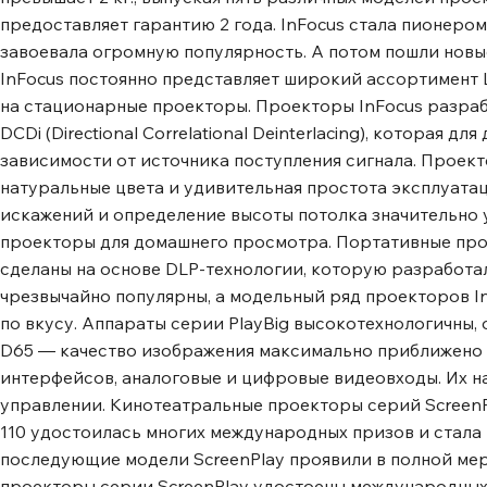
предоставляет гарантию 2 года. InFocus стала пионеро
завоевала огромную популярность. А потом пошли нов
InFocus постоянно представляет широкий ассортимент 
на стационарные проекторы. Проекторы InFocus разрабо
DCDi (Directional Correlational Deinterlacing), которая
зависимости от источника поступления сигнала. Проекто
натуральные цвета и удивительная простота эксплуата
искажений и определение высоты потолка значительно 
проекторы для домашнего просмотра. Портативные про
сделаны на основе DLP-технологии, которую разработал
чрезвычайно популярны, а модельный ряд проекторов In
по вкусу. Аппараты серии PlayBig высокотехнологичны
D65 ― качество изображения максимально приближено 
интерфейсов, аналоговые и цифровые видеовходы. Их н
управлении. Кинотеатральные проекторы серий ScreenPl
110 удостоилась многих международных призов и стал
последующие модели ScreenPlay проявили в полной ме
проекторы серии ScreenPlay удостоены международных 