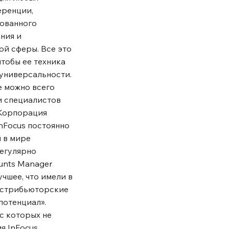
еренции,
рованного
ния и
й сферы. Все это
тобы ее техника
 универсальности.
е можно всего
и специалистов
 Корпорация
InFocus постоянно
й в мире
регулярно
unts Manager
учшее, что имели в
дистрибьюторские
потенциал».
с которых не
я InFocus