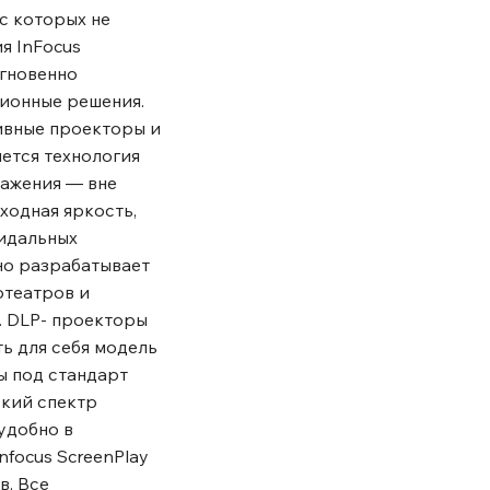
с которых не
я InFocus
мгновенно
ционные решения.
ивные проекторы и
ется технология
скажения ― вне
ходная яркость,
еидальных
но разрабатывает
отеатров и
. DLP- проекторы
ь для себя модель
ы под стандарт
окий спектр
удобно в
focus ScreenPlay
в. Все