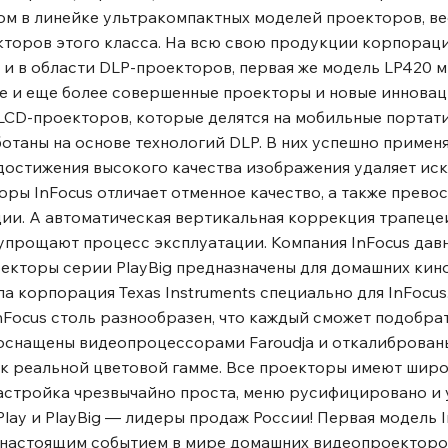
ом в линейке ультракомпактных моделей проекторов, ве
екторов этого класса. На всю свою продукции корпораци
м и в области DLP-проекторов, первая же модель LP420 
ые и еще более совершенные проекторы и новые иннова
LCD-проекторов, которые делятся на мобильные портат
таны на основе технологий DLP. В них успешно применя
 для достижения высокого качества изображения удаляет и
ры InFocus отличает отменное качество, а также превос
ции. А автоматическая вертикальная коррекция трапец
упрощают процесс эксплуатации. Компания InFocus дав
екторы серии PlayBig предназначены для домашних кин
а корпорация Texas Instruments специально для InFocus
Focus столь разнообразен, что каждый сможет подобрат
, оснащены видеопроцессорами Faroudja и откалиброван
к реальной цветовой гамме. Все проекторы имеют шир
астройка чрезвычайно проста, меню русифицировано и 
ay и PlayBig ― лидеры продаж России! Первая модель In
а настоящим событием в мире домашних видеопроекторо