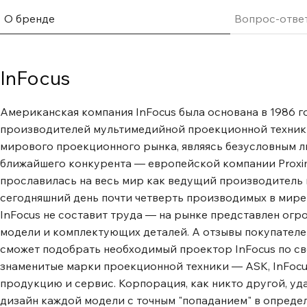
надежную и стабильную работу. Контрастность 30000:1 
изображения. Насладитесь ярким и четким визуальным
О бренде
Вопрос-отве
повышенной четкости изображения и улучшенной детали
черными, яркими белыми и живыми цветами. Беспрепят
между различными устройствами. Легко подключайтесь
InFocus
источникам и без труда переключайтесь между устройс
обеспечивая комфортный просмотр и повышая общую п
Американская компания InFocus была основана в 1986 г
Яркие, насыщенные изображения на любой поверхности
производителей мультимедийной проекционной техники.
комнату в динамичное визуальное пространство даже 
мирового проекционного рынка, являясь безусловным л
помещении. Благодаря яркости 4000 люмен в стандартн
ближайшего конкурента ― европейской компании Proxima
в короткофокусных моделях, цвета и детали изображени
прославилась на весь мир как ведущий производитель 
ясными. Добейтесь большего эффекта с помощью корот
сегодняшний день почти четверть производимых в мире
Сочетайте короткофокусные модели с интерактивными 
InFocus не составит труда ― на рынке представлен огр
комнатах, чтобы сделать уроки более наглядными и пов
модели и комплектующих деталей. А отзывы покупателе
класса. Усовершенствованная цифровая коррекция изо
сможет подобрать необходимый проектор InFocus по св
новым функциям цифрового маскирования краев и сдви
знаменитые марки проекционной техники ― ASK, InFocu
можем легко довести до совершенства последние корр
продукцию и сервис. Корпорация, как никто другой, у
Работа в режиме 24/7. Серия Genesis III рассчитана на 
дизайн каждой модели с точным "попаданием" в опреде