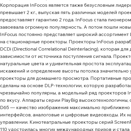
Корпорация InFocos является также безусловным лидер
превышает 2 кг., выпуская пять различных моделей про
предоставляет гарантию 2 года. InFocus стала пионеро
завоевала огромную популярность. А потом пошли нов
InFocus постоянно представляет широкий ассортимент 
на стационарные проекторы. Проекторы InFocus разрабо
DCDi (Directional Correlational Deinterlacing), которая
зависимости от источника поступления сигнала. Проекто
натуральные цвета и удивительная простота эксплуата
искажений и определение высоты потолка значительно 
проекторы для домашнего просмотра. Портативные про
сделаны на основе DLP-технологии, которую разработал
чрезвычайно популярны, а модельный ряд проекторов In
по вкусу. Аппараты серии PlayBig высокотехнологичны
D65 ― качество изображения максимально приближено 
интерфейсов, аналоговые и цифровые видеовходы. Их н
управлении. Кинотеатральные проекторы серий ScreenPl
110 удостоилась многих международных призов и стал