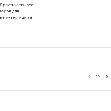
 Практически все
торов для
ые инвестиции в
1
/
4