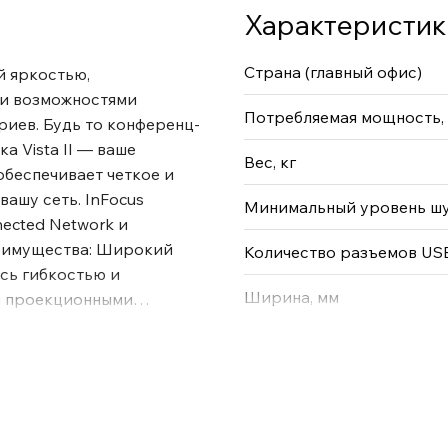
Характеристик
Страна (главный офис)
й яркостью,
и возможностями
Потребляемая мощность,
риев. Будь то конференц-
а Vista II — ваше
Вес, кг
беспечивает четкое и
вашу сеть. InFocus
Минимальный уровень шу
ected Network и
реимущества: Широкий
Количество разъемов US
сь гибкостью и
Ширина, мм
и проекционными
удут четкими, ясными и
ание и отсутствие
тсутствие заменяемых
нижение воздействия на
витию и обеспечивает