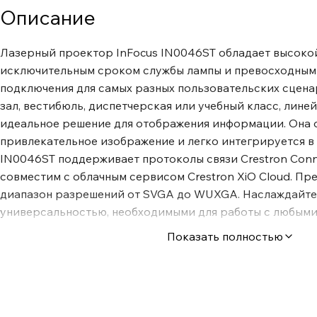
Описание
Лазерный проектор InFocus IN0046ST обладает высоко
исключительным сроком службы лампы и превосходным
подключения для самых разных пользовательских сцена
зал, вестибюль, диспетчерская или учебный класс, линейк
идеальное решение для отображения информации. Она о
привлекательное изображение и легко интегрируется в 
IN0046ST поддерживает протоколы связи Crestron Conn
совместим с облачным сервисом Crestron XiO Cloud. П
диапазон разрешений от SVGA до WUXGA. Наслаждайте
универсальностью, необходимыми для работы с любым
сценариями, гарантируя, что ваши изображения всегда б
Показать полностью
впечатляющими. Экологичность, минимальное обслужив
фильтров. Минимальное техническое обслуживание и о
фильтров означает уменьшение количества отходов и с
окружающую среду, что способствует устойчивому раз