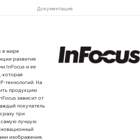
Документация
х в мире
енции развития
и InFocus и ее
, которая
P-технологий. На
пить продукцию
nFocus зависит от
Каждый покупатель
 сразу три
о самую лучшую
инновационный
ами изображения,