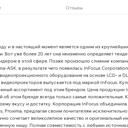
для лучшего качества
 пиршеством благодаря
т
Отзывы
зации с более глубокими
ственное переключение
 к нескольким
твами для проекции,
роизводительность.
оду и в настоящий момент является одним из крупнейши
. Превратите любую
 Вот уже более 20 лет она неизменно определяет тенд
в хорошо освещенном
идером в этой сфере. Позже произошло слияние компани
ых моделях и 3800 люмен
-ASK, в результате чего появилась InFocus Corporation
я будут четкими и
видеопроекционного оборудования на основе LCD- и DL
кофокусных моделей.
 видеопроекторов выпускается под маркой InFocus. Ку
досками в классных
омный ассортимент под этим брендом. Цена продукции I
ысить вовлеченность
й об этом бренде всегда только самые положительные. 
бражения. Благодаря
оему вкусу и достатку. Корпорация InFocus объединила
га изображения мы
s, Proxima, предлагая своим почитателям исключительн
ектировки изображения.
дачно сочетает великолепное качество и оригинальный 
круглосуточную работу в
ленную нишу. Полная совместимость с любыми источник