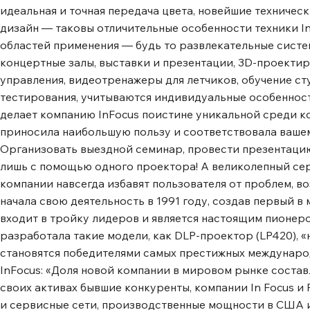
стандартной ориентации и идеально подходит для при
идеальная и точная передача цвета, новейшие техничес
длительного проецирования. Питание USB-A для устро
дизайн ― таковы отличительные особенности техники I
источник питания USB-A удобно питает HDMI-устройства
областей применения ― будь то развлекательные систе
Chromecast или беспроводной донгл, чтобы улучшить ка
концертные залы, выставки и презентации, 3D-проекти
Полные возможности 3D. Проекторы серии InFocus Genes
управления, видеотренажеры для летчиков, обучение ст
отображения 3D-контента практически с любого 3D-исто
тестирования, учитываются индивидуальные особенност
ray плееры и новейшие игровые консоли. Посмотрите ф
делает компанию InFocus поистине уникальной среди ко
визуализируйте концепцию продукта в офисе - персон
приносила наибольшую пользу и соответствовала вашем
появляются на экране, создавая завораживающее визуа
Организовать выездной семинар, провести презентаци
Легкий и портативный. Компактная форма делает его по
лишь с помощью одного проектора! А великолепный с
гибкость в использовании.
компании навсегда избавят пользователя от проблем, 
начала свою деятельность в 1991 году, создав первый 
входит в тройку лидеров и является настоящим пионеро
разработала такие модели, как DLP-проектор (LP420), 
становятся победителями самых престижных международн
InFocus: «Доля новой компании в мировом рынке составл
своих активах бывшие конкуренты, компании In Focus 
и сервисные сети, производственные мощности в США и