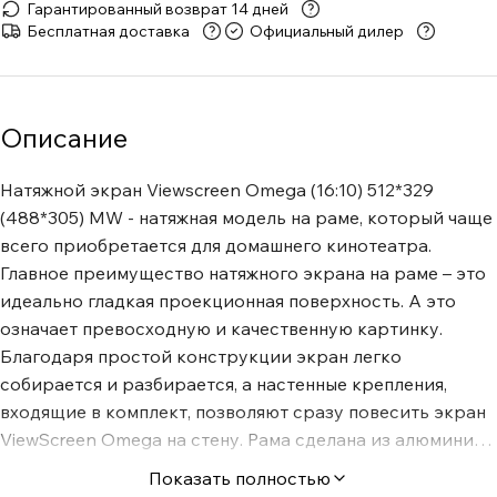
Гарантированный возврат 14 дней
Бесплатная доставка
Официальный дилер
Описание
Натяжной экран Viewscreen Omega (16:10) 512*329
(488*305) MW - натяжная модель на раме, который чаще
всего приобретается для домашнего кинотеатра.
Главное преимущество натяжного экрана на раме – это
идеально гладкая проекционная поверхность. А это
означает превосходную и качественную картинку.
Благодаря простой конструкции экран легко
собирается и разбирается, а настенные крепления,
входящие в комплект, позволяют сразу повесить экран
ViewScreen Omega на стену. Рама сделана из алюминия,
ее ширина 80мм. По внутреннему периметру рамы есть
Показать полностью
специальные скосы, которые позволяют избежать