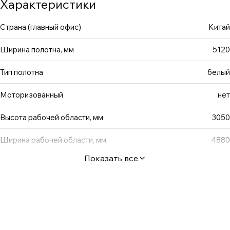
Характеристики
появления теней на изображении. Данный экран создан
для того, чтобы в полной мере насладиться просмотром
Страна (главный офис)
Китай
различного контента в домашней обстановке. Но
Ширина полотна, мм
5120
помимо домашнего использования, экран ViewScreen
Omega подойдет и для бизнес-задач (различные
Тип полотна
белый
семинары, презентации, выставки).
Моторизованный
нет
Высота рабочей области, мм
3050
Ширина рабочей области, мм
4880
Показать все