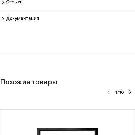
Отзывы
Пока нет отзывов.
Оставить отзыв
Документация
1107ee7ddb408e0712e7fb85153818b5
Похожие товары
1
/
10