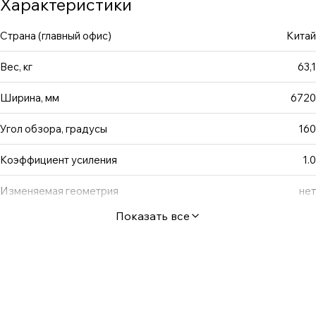
Характеристики
Также на всех экранах Fast Fold & Fast Fold XL сзади
присутствует кронштейн для поддержания полотна.
Страна (главный офис)
Китай
Вес, кг
63,1
Ширина, мм
6720
Угол обзора, градусы
160
Коэффициент усиления
1.0
Изменяемая геометрия
нет
Показать все