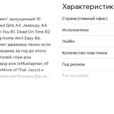
Характеристик
Страна (главный офис)
een", выпущенный 10
d Girls A3. Jealousy A4.
Исполнители
in You B1. Dead On Time B2.
ng Home Ain't Easy B6.
Лейбл
 нет джазовых песен, если
ершему за год до этого
Количество пластинок
тилей: глэм-рок
хард-рок («Mustapha», «If
Год релиза
 «More of That Jazz») и
Тип носителя
ирическая баллада Джона
s».