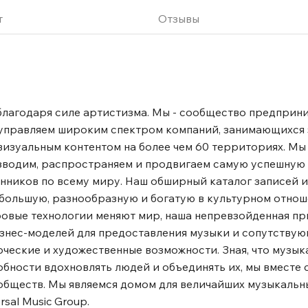
т
Отзывы
благодаря силе артистизма. Мы - сообщество предприн
 управляем широким спектром компаний, занимающихся 
изуальным контентом на более чем 60 территориях. Мы
изводим, распространяем и продвигаем самую успешную
нников по всему миру. Наш обширный каталог записей и
ю большую, разнообразную и богатую в культурном отно
фровые технологии меняют мир, наша непревзойденная п
изнес-моделей для предоставления музыки и сопутствую
ческие и художественные возможности. Зная, что музык
обности вдохновлять людей и объединять их, мы вместе 
обществ. Мы являемся домом для величайших музыкальн
sal Music Group.