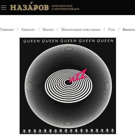
Главная
/
Каталог
/
Винил
/
Виниловые пластинки
/
Рок
/
Винило