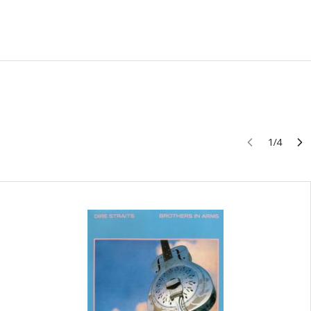
1
/
4