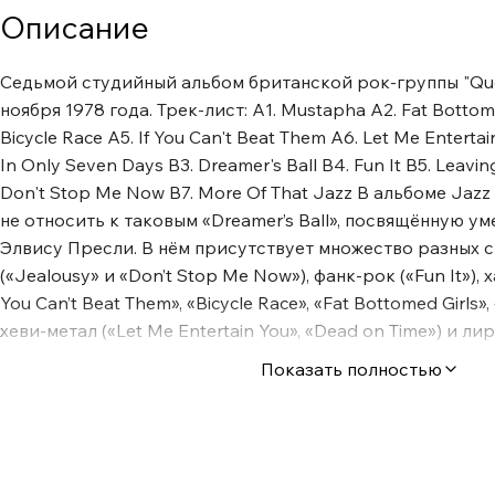
Описание
Седьмой студийный альбом британской рок-группы "Qu
ноября 1978 года. Трек-лист: A1. Mustapha A2. Fat Bottome
Bicycle Race A5. If You Can't Beat Them A6. Let Me Enterta
In Only Seven Days B3. Dreamer's Ball B4. Fun It B5. Leavi
Don't Stop Me Now B7. More Of That Jazz В альбоме Jazz
не относить к таковым «Dreamer’s Ball», посвящённую ум
Элвису Пресли. В нём присутствует множество разных с
(«Jealousy» и «Don’t Stop Me Now»), фанк-рок («Fun It»), 
You Can’t Beat Them», «Bicycle Race», «Fat Bottomed Girls»,
хеви-метал («Let Me Entertain You», «Dead on Time») и л
Дикона — на этот раз она называется «In Only Seven Day
Показать полностью