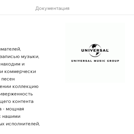
Документация
имателей,
записью музыки,
 находим и
 и коммерчески
 песен
шении коллекцию
риверженность
щего контента
а - мощная
с нашими
ых исполнителей,