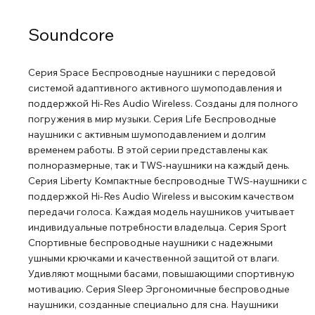
прослушивания, учитывая ее компактные размеры.
Пользователю доступно три предустановленных
Soundcore
эквалайзера для циклического переключения, что
поначалу разочаровывало, но вам нужен только один.
Серия Space Беспроводные наушники с передовой
Пространственный динамический эквалайзер - это
системой адаптивного активного шумоподавления и
настройка, позволяющая начать вечеринку. Он
поддержкой Hi-Res Audio Wireless. Созданы для полного
воспроизводит низкие частоты, отсутствующие в
погружения в мир музыки. Серия Life Беспроводные
предустановке Spatial Signature, и добавляет глубину и
наушники с активным шумоподавлением и долгим
динамику, которые вы не услышите, используя
временем работы. В этой серии представлены как
полноразмерные, так и TWS-наушники на каждый день.
настройку Soundcore Classic. Пользоваться Motion X500
Серия Liberty Компактные беспроводные TWS-наушники с
очень просто. Элементы управления расположены в
поддержкой Hi-Res Audio Wireless и высоким качеством
верхней части корпуса колонки, а после включения
передачи голоса. Каждая модель наушников учитывает
питания кнопки подсвечиваются, и их легко найти. Вы
индивидуальные потребности владельца. Серия Sport
также можете получить доступ к различным функциям
Спортивные беспроводные наушники с надежными
через приложение Sound Core, включая настройки
ушными крючками и качественной защитой от влаги.
воспроизведения/паузы, громкости, эквалайзера,
Удивляют мощными басами, повышающими спортивную
обновления встроенного ПО и яркости элементов
мотивацию. Серия Sleep Эргономичные беспроводные
наушники, созданные специально для сна. Наушники
управления с подсветкой. Большинство кнопок на