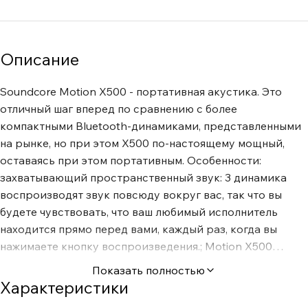
Описание
Soundcore Motion X500 - портативная акустика. Это
отличный шаг вперед по сравнению с более
компактными Bluetooth-динамиками, представленными
на рынке, но при этом X500 по-настоящему мощный,
оставаясь при этом портативным. Особенности:
захватывающий пространственный звук: 3 динамика
воспроизводят звук повсюду вокруг вас, так что вы
будете чувствовать, что ваш любимый исполнитель
находится прямо перед вами, каждый раз, когда вы
нажимаете кнопку воспроизведения.; Motion X500
оснащен беспроводным звуком, сертифицированным по
Показать полностью
стандарту Hi-Res Audio, который позволяет вам слушать
Характеристики
ваши любимые песни так, как они и должны были звучать