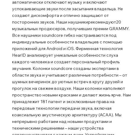
автоматически отключают музыку и включают
колонке являются однофункциональными.
успокаивающие звуки после засыпания владельца. Не
Комплектация: портативная акустика; USB-C Cable;
создают дискомфорта и отлично защищают от
документация.
посторонних звуков. Наши наушникирекомендуют20
музыкальных продюсеров, получивших премии GRAMMY.
Все наушники soundcore гибко настраиваются под
индивидуальные особенности владельцев с помощью
приложений для Android и iOS. Фирменная технология
HearID анализирует уникальные особенности слуха
каждого человека и создает персональный профиль
звучания. Колонки soundcore созданы экспертами в
области звука и учитывают различные потребности – от
шумных вечеринок до уютных встреч в кругу друзей и
прогулок на свежем воздухе. Наши колонки наполняют
пространство новыми красками и делают жизнь ярче. Нам
принадлежит 181 патент и эксклюзивные права на
передовые технологии передачи звука, включая
коаксиальную акустическую архитектуру (ACAA). Мы
непрерывно работаем над новыми продуктами и
техническими решениями – наши устройства
совершенствуются с каждым днем. Устройствами