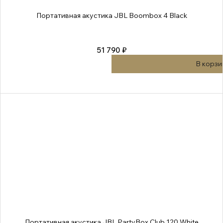
Портативная акустика JBL Boombox 4 Black
51 790 ₽
В корзи
Портативная акустика JBL PartyBox Club 120 White