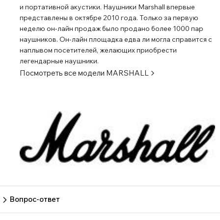
и портативной акустики. Наушники Marshall впервые
установите и слушайте без всяких сложных настроек.
представлены в октябре 2010 года. Только за первую
Если хотите настроить звук, можете выбрать одну из
неделю он-лайн продаж было продано более 1000 пар
трех предварительных настроек эквалайзера в
наушников. Он-лайн площадка едва ли могла справится с
приложении. ПОДКЛЮЧАЙТЕ БОЛЬШЕ КОЛОНОК С
наплывом посетителей, желающих приобрести
ПОМОЩЬЮ STACK РЕЖИМА Режим Stack Mode
легендарные наушники.
повышает уровень, обеспечивая звучание,
Посмотреть все модели
MARSHALL
превосходящее Willen. Усильте звук с помощью
многоколоночной сессии, подключив свою колонку к
другим колонкам Willen. Создайте звук, который будет
настолько мощным, насколько хватит вашего
воображения.
Вопрос-ответ