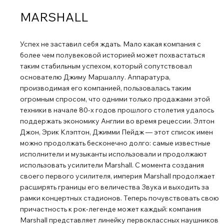
Прочный корпус колонки не содержит ПВХ, 60%
MARSHALL
пластика переработано из использованной
электроники. Willen выполняет обещание Marshall в
Успех не заставил себя ждать. Мало какая компания с
отношении экологичного подхода, сохраняя при этом
более чем полувековой историей может похвастаться
культовый дизайн, воплощающий наследие бренда.
таким стабильным успехом, который сопутствовал
РАЗМЕЩАЙТЕ WILLENВ ЛЮБОМ МЕСТЕ С ПОМОЩЬЮ
основателю Джиму Маршаллу. Аппаратура,
РЕМЕШКА Willen - это универсальная колонка с
производимая его компанией, пользовалась таким
универсальной возможностью размещения. Поставьте
огромным спросом, что одними только продажами этой
техники в начале 80-х годов прошлого столетия удалось
ее, положите, прикрепите к какому-либо предмету или
поддержать экономику Англии во время рецессии. Элтон
просто позвольте ей свисать с резинового ремешка на
Джон, Эрик Клэптон, Джимми Пейдж — этот список имен
спине. ВСТРОЕННЫЙ МИКРОФОН С помощью
можно продолжать бесконечно долго: самые известные
встроенного микрофона Willen убедитесь, что ваш голос
исполнители и музыканты использовали и продолжают
будет слышан. Принимайте и отклоняйте вызовы с
использовать усилители Marshall. С момента создания
помощью расположенной на передней панели ручки
своего первого усилителя, империя Marshall продолжает
управления и наслаждайтесь общением в режиме
расширять границы его величества Звука и выходить за
"свободные руки". ОБЪЕДИНЯЙТЕСЬ, СЛУШАЙТЕ И
рамки концертных стадионов. Теперь почувствовать свою
причастность к рок-легенде может каждый: компания
НАСЛАЖДАЙТЕСЬ ГРОМКОСТЬЮ Willen - это
Marshall представляет линейку первоклассных наушников
кратчайший путь между вами и музыкой: просто