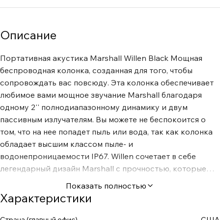
Описание
Портативная акустика Marshall Willen Black Мощная
беспроводная колонка, созданная для того, чтобы
сопровождать вас повсюду. Эта колонка обеспечивает
любимое вами мощное звучание Marshall благодаря
одному 2'' полнодиапазонному динамику и двум
пассивным излучателям. Вы можете не беспокоится о
том, что на нее попадет пыль или вода, так как колонка
обладает высшим классом пыле- и
водонепроницаемости IP67. Willen сочетает в себе
легендарный дизайн Marshall с прочностью, которые
позволяют расширить границы ее возможностей. Кроме
Показать полностью
того, 15+ часов работы от одного заряда и ремешок для
Характеристики
крепления позволят вам взять с собой Willen куда
угодно. ВОЗЬМИТЕ ЗВУК MARSHALL С СОБОЙ КУДА
Страна (главный офис)
США