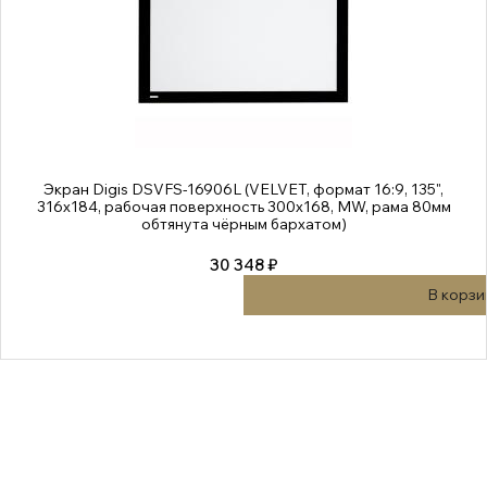
Экран Digis DSVFS-16906L (VELVET, формат 16:9, 135",
316x184, рабочая поверхность 300x168, MW, рама 80мм
обтянута чёрным бархатом)
30 348 ₽
В корзи