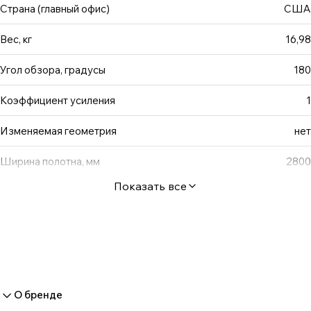
крепления.
Страна (главный офис)
США
Вес, кг
16,98
Угол обзора, градусы
180
Коэффициент усиления
1
Изменяемая геометрия
нет
Ширина полотна, мм
2800
Показать все
О бренде