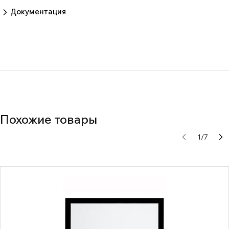
Пока нет отзывов.
Оставить отзыв
Документация
9f03feed0c8d9cc32636a1039b1841eb
Похожие товары
1
/
7