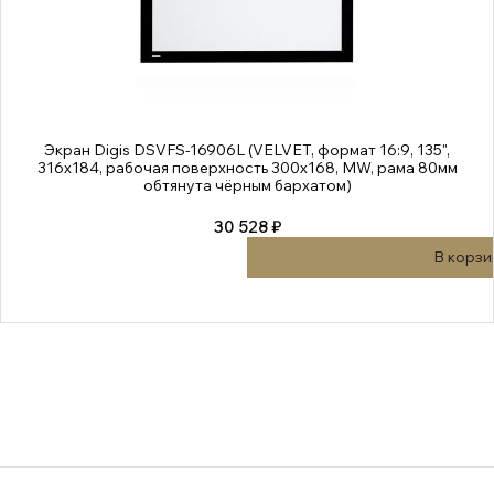
Экран Digis DSVFS-16906L (VELVET, формат 16:9, 135",
316x184, рабочая поверхность 300x168, MW, рама 80мм
обтянута чёрным бархатом)
30 528 ₽
В корзи