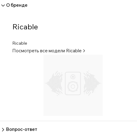
позволяют передавать звук на 70% лучше, чем медь OFC.
О бренде
КОПЕР/ТЕЛЛУРИЕВЫЕ КОННЕКТОРЫ НА 20%
СРАВНИМЫ С БРАССОВЫМИ: RCA-коннекторы из
медно-теллурового сплава с расширяющейся системой
Ricable
зажима горячего полюса и кольца заземления. Эти
разъемы улучшают электрические параметры более чем
Ricable
на 20% по сравнению с обычными латунными
Посмотреть все модели
Ricable
разъемами. Золотое покрытие 24 карата, нанесенное
методом электролиза. БЕЗОПАСНОСТЬ ОТ ПОМЕХ:
Полусбалансированная геометрия этого кабеля,
поддерживаемая двойным экранированием с помощью
медной спирали OFC и алюминиевой/миларовой
фольги, закрывает все аудиочастоты от EMI/RFI помех.
Конструкция с кордовой изоляцией и проводником с
соединительным стержнем-кронштейном исключает
любые нагрузки на проводники. ЛЕГКАЯ УСТАНОВКА:
Благодаря использованию исключительного сырья
Вопрос-ответ
Magnus Signal обладает сверхнормативной гибкостью,