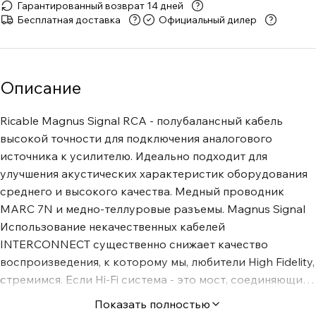
Гарантированный возврат 14 дней
Бесплатная доставка
Официальный дилер
Описание
Ricable Magnus Signal RCA - полубалансный кабель
высокой точности для подключения аналогового
источника к усилителю. Идеально подходит для
улучшения акустических характеристик оборудования
среднего и высокого качества. Медный проводник
MARC 7N и медно-теллуровые разъемы. Magnus Signal
Использование некачественных кабелей
INTERCONNECT существенно снижает качество
воспроизведения, к которому мы, любители High Fidelity,
стремимся. Если Hi-Fi система - это мост, соединяющий
эмоции ваших страстей с вашими чувствами, то и
Показать полностью
кабели - это мост, по которому передается сигнал