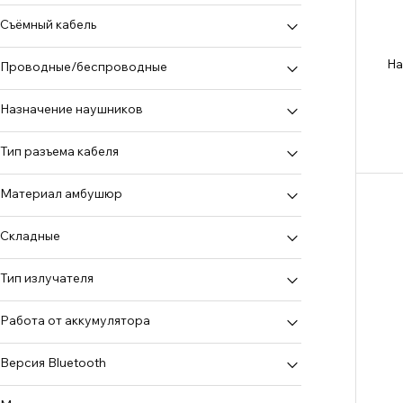
Съёмный кабель
да
На
Проводные/беспроводные
нет
беспроводные Bluetooth
Назначение наушников
проводные
DJ
Тип разъема кабеля
классические
3,5 мм, 6,3 мм
Материал амбушюр
мониторные
3.5 мм
студийные
искусственная кожа
Складные
USB-C
да
Тип излучателя
динамические
Работа от аккумулятора
Более 15 ч.
Версия Bluetooth
5.0