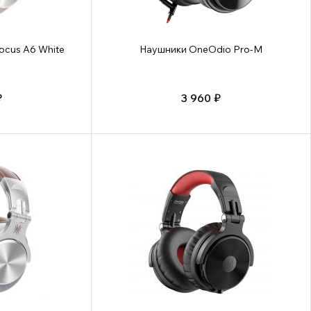
ocus A6 White
Наушники OneOdio Pro-M
₽
3 960 ₽