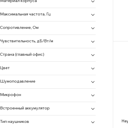
Материал корпуса
пластик
Максимальная частота, Гц
Сопротивление, Ом
32
Чувствительность, дБ/Вт/м
38
110
Страна (главный офис)
47
Китай
Цвет
белый
Шумоподавление
золотистый
Активное
Микрофон
красный/черный
Нет
розовый
встроенный
Встроенный аккумулятор
Пассивное
серебристый
есть
На
Тип наушников
серебристый/коричневый