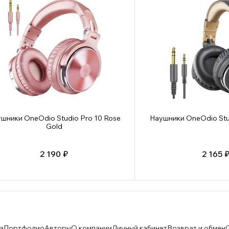
шники OneOdio Studio Pro 10 Rose
Наушники OneOdio Stud
Gold
2 190 ₽
2 165 
а
Портфолио
Авторы
О компании
Личный кабинет
Возврат и обмен