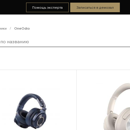
Помощь эксперта
Записаться в демозал
ники
/
OneOdio