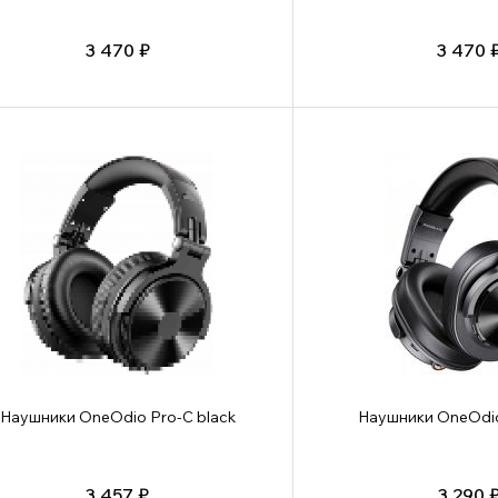
3 470 ₽
3 470 
Наушники OneOdio Pro-C black
Наушники OneOdio
3 457 ₽
3 290 