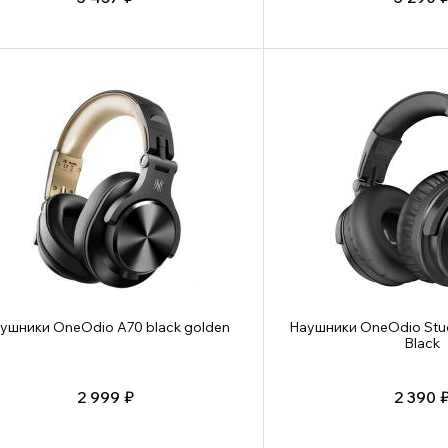
ушники OneOdio A70 black golden
Наушники OneOdio Stud
Black
2 999 ₽
2 390 