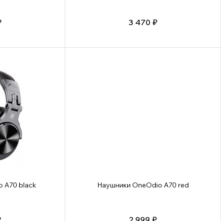
₽
3 470 ₽
 A70 black
Наушники OneOdio A70 red
₽
2 999 ₽