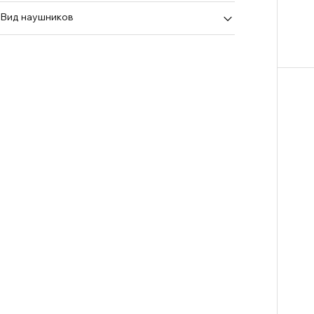
серый
закрытые
Вид наушников
синий
Показать все
полноразмерные