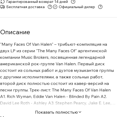
Гарантированный возврат 14 дней
Бесплатная доставка
Официальный дилер
Описание
"Many Faces Of Van Halen" – трибьют-компиляция на
двух LP из серии "The Many Faces Of" аргентинской
компании Music Brokers, посвященная легендарной
американской рок-группе Van Halen. Первый диск
состоит из сольных работ и дуэтов музыкантов группы
с другими исполнителями, а также сольных работ,
второй диск полностью состоит из кавер-версий на
песни группы. Трек-лист: The Many Faces Of Van Halen
A1. Rich Wyman, Eddie Van Halen - Blinded By Pain A2.
David Lee Roth - Ashley A3. Stephen Pearcy, Jake E. Lee,
Tim Bogert, Frankie Banali - Runnin' With The Devil A4. The
Показать полностью
Dream - See The Light A5. Van Halen - Why Can't This Be