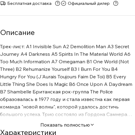
Бесплатная доставка
Официальный дилер
Описание
Трек-лист: A1 Invisible Sun A2 Demolition Man A3 Secret
Journey A4 Darkness A5 Spirits In The Material World A6
Too Much Information A7 Omegaman B1 One World (Not
Three) B2 Rehumanize Yourself B3 I Burn For You B4
Hungry For You (J'Aurais Toujours Faim De Toi) B5 Every
Little Thing She Does Is Magic B6 Once Upon A Daydream
B7 Shambelle Британская рок-группа The Police
образовалась в 1977 году и стала известна как первая
команда "новой волны", которой удалось достичь
большого успеха. Трио состояло из Гордона Самнера
(Стинга), Энди Саммерса и Стюарта Коупленда, а играли
Показать полностью
они рок с элементами джаза, панка и регги. В активе
Характеристики