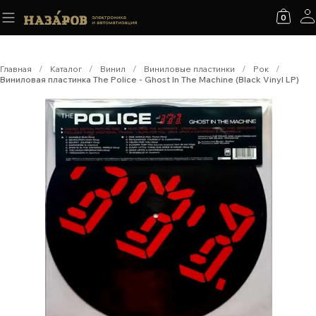
0
Главная
/
Каталог
/
Винил
/
Виниловые пластинки
/
Рок
/
Виниловая пластинка The Police - Ghost In The Machine (Black Vinyl LP)