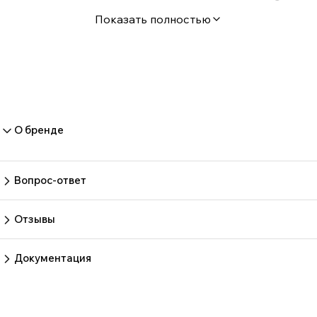
Post Script D1. Devastation D2. Beyond The Doors Of The
Показать полностью
Dark D3. Unusual Savatage — американская рок-группа,
один из пионеров хеви-метала в США. Основана
братьями Джоном и Крисом Олива в 1978 году. В 1983
году Savatage выпустил дебютный альбом Sirens.
Альбом был выдержан в духе новой волны британского
хэви-метала. В таком стиле группа играла до середины
О бренде
1990-х. Коммерческий успех пришел к группе с
переходом на лейбл Atlantic Records и альбомом Hall of
the Mountain King.
Вопрос-ответ
Пока нет вопросов
Задать вопрос
Отзывы
Пока нет отзывов.
Оставить отзыв
Документация
Нет документов