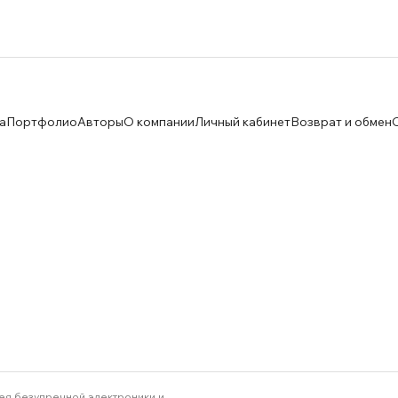
а
Портфолио
Авторы
О компании
Личный кабинет
Возврат и обмен
ея безупречной электроники и