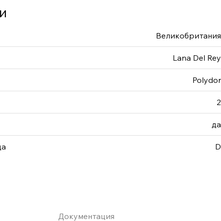
и
Великобритания
Lana Del Rey
Polydor
2
да
да
D
Документация