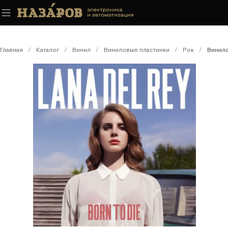
Главная
/
Каталог
/
Винил
/
Виниловые пластинки
/
Рок
/
Винило