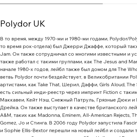
Polydor UK
В то время, между 1970-ми и 1980-ми годами, Polydor/P
то время рок-отдела) был Джерри Джаффе, который также
Jam. Он также сотрудничал со многими известными и у
также работал с такими группами, как The Jesus and Mary 
начале 1980-х годов, лейбл также был домом для The Who
ветвь Polydor почти бездействует, в Великобритании Pol
артистами, как Take That, Шерил, Даффи, Girls Aloud, The
есть сильный инди-реестр через импринт Fiction с таким
Маккавеи, Кейт Нэш, Снежный Патруль, Грязные Дюки и 
Дрейка. Он также выступает в качестве британского ле
A&M, таких как Madonna, Eminem, All-American Rejects, The
Gomez, Jo и Стинга. В 2006 году Polydor запустила Fasci
и Sophie Ellis-Bextor перешли на новый лейбл и создали т