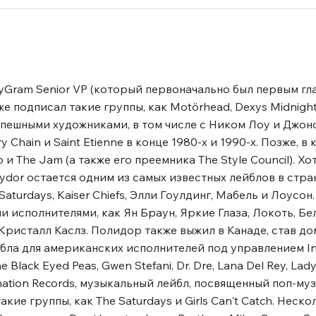
olyGram Senior VP (который первоначально был первым гл
 подписал такие группы, как Motörhead, Dexys Midnight
спешными художниками, в том числе с Ником Лоу и Джон
Chain и Saint Etienne в конце 1980-х и 1990-х. Позже, в 
 и The Jam (а также его преемника The Style Council). Х
ydor остается одним из самых известных лейблов в стран
 Saturdays, Kaiser Chiefs, Элли Гоулдинг, Мабель и Лоусо
и исполнителями, как Ян Браун, Яркие Глаза, Локоть, Бе
Кристалл Каслз. Полидор также выжил в Канаде, став д
йбла для американских исполнителей под управлением In
 Black Eyed Peas, Gwen Stefani, Dr. Dre, Lana Del Rey, Lad
nation Records, музыкальный лейбл, посвященный поп-музык
акие группы, как The Saturdays и Girls Can't Catch. Неско