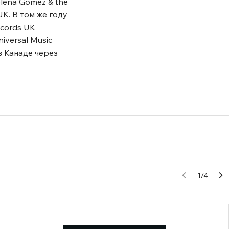
elena Gomez & the
UK. В том же году
ecords UK
versal Music
в Канаде через
1
/
4