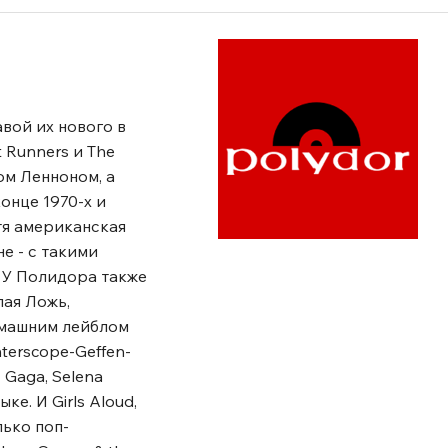
авой их нового в
 Runners и The
ом Ленноном, а
конце 1970-х и
отя американская
е - с такими
н. У Полидора также
лая Ложь,
омашним лейблом
terscope-Geffen-
y Gaga, Selena
е. И Girls Aloud,
лько поп-