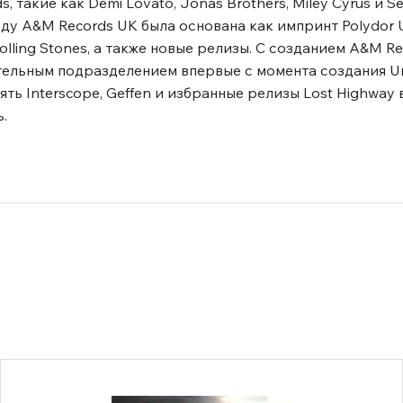
 такие как Demi Lovato, Jonas Brothers, Miley Cyrus и S
году A&M Records UK была основана как импринт Polydor 
lling Stones, а также новые релизы. С созданием A&M R
ельным подразделением впервые с момента создания Uni
ь Interscope, Geffen и избранные релизы Lost Highway 
.