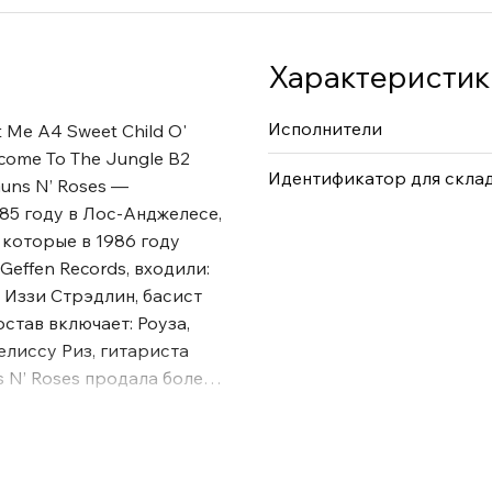
Характеристик
Исполнители
t Me A4 Sweet Child O'
lcome To The Jungle B2
Идентификатор для скла
Guns N’ Roses —
85 году в Лос-Анджелесе,
 которые в 1986 году
effen Records, входили:
 Иззи Стрэдлин, басист
став включает: Роуза,
елиссу Риз, гитариста
 N’ Roses продала более
5 миллионов только в
анных групп в мире.