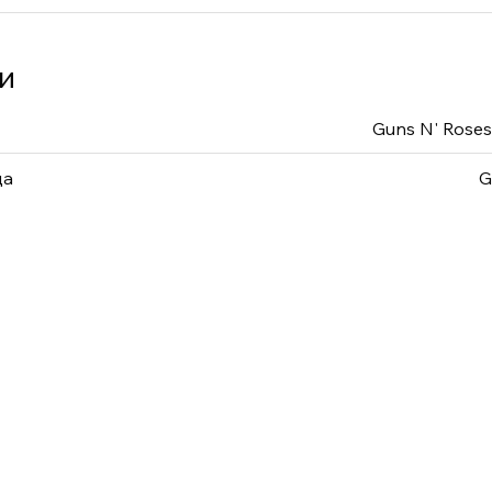
и
Guns N' Roses
да
G