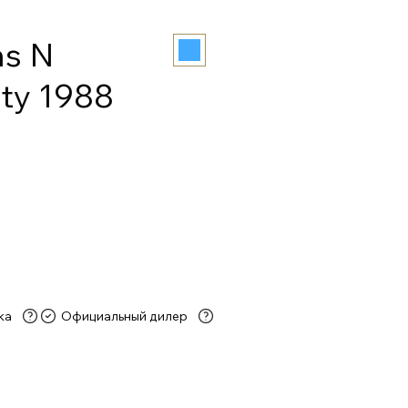
ns N
ity 1988
ка
Официальный дилер