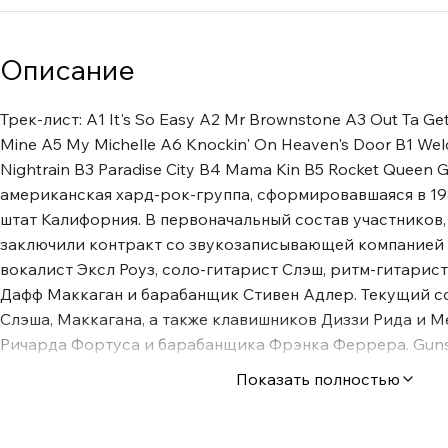
Описание
Трек-лист: A1 It's So Easy A2 Mr Brownstone A3 Out Ta Ge
Mine A5 My Michelle A6 Knockin' On Heaven's Door B1 We
Nightrain B3 Paradise City B4 Mama Kin B5 Rocket Queen 
американская хард-рок-группа, сформировавшаяся в 19
штат Калифорния. В первоначальный состав участников,
заключили контракт со звукозаписывающей компанией G
вокалист Эксл Роуз, соло-гитарист Слэш, ритм-гитарист
Дафф Маккаган и барабанщик Стивен Адлер. Текущий со
Слэша, Маккагана, а также клавишников Диззи Рида и М
Ричарда Фортуса и барабанщика Фрэнка Феррера. Guns
100 миллионов своих записей по всему миру, включая 4
Показать полностью
США, в связи с чем считается одной из самых востребов