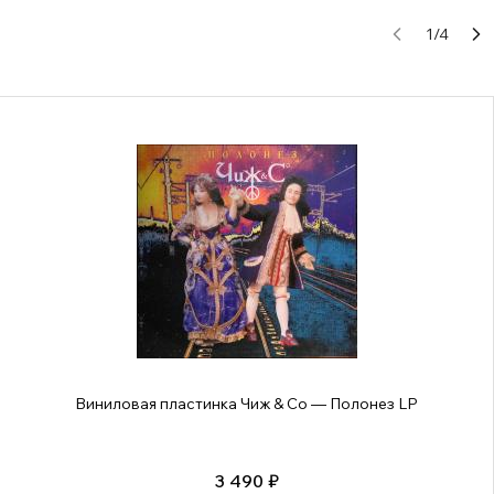
1
/
4
Виниловая пластинка Чиж & Co — Полонез LP
3 490 ₽