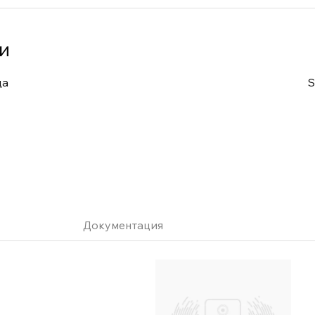
и
да
S
Документация