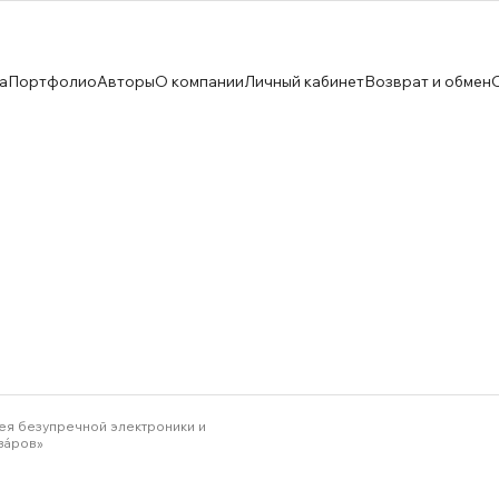
а
Портфолио
Авторы
О компании
Личный кабинет
Возврат и обмен
ея безупречной электроники и
зáров»