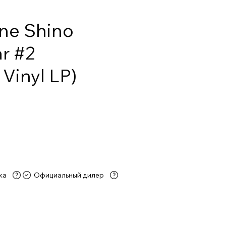
ne Shino
ar #2
Vinyl LP)
ка
Официальный дилер