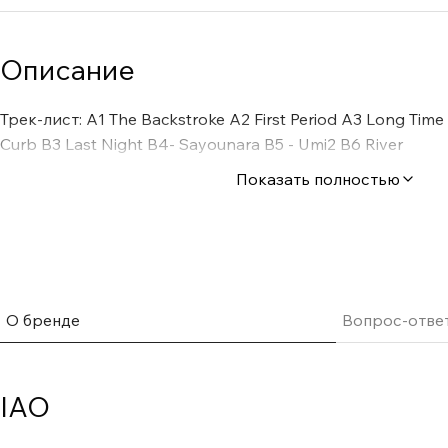
Описание
Трек-лист: A1 The Backstroke A2 First Period A3 Long Time
Curb B3 Last Night B4- Sayounara B5 - Umi2 B6 River
Показать полностью
О бренде
Вопрос-отве
IAO