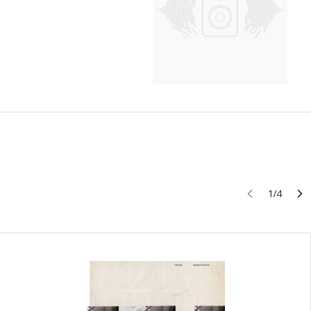
1
/
4