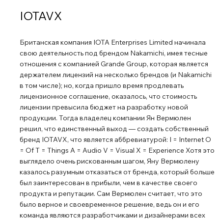
компонентов. Характеристики: Тип: Стереоусилитель
IOTAVX
мощности Выходная мощность: 2 x 50 Вт (8 Ом); 1х100 Вт
(8 ом) при мостовом подключении 2х100 Вт (4 ОМ); 1х
Британская компания IOTA Enterprises Limited начинала
180 Вт (4 Ом) при мостовом подключении Подключение:
свою деятельность под брендом Nakamichi, имея тесные
входы RCA, выход с предусилителя Дополнительные
отношения с компанией Grande Group, которая является
входы и выходы: Триггерный вход и выход, Dimmer вход
держателем лицензий на несколько брендов (и Nakamichi
и выход для регулировки яркости/затемнения
в том числе); но, когда пришло время продлевать
подсветки Напряжение: 115/230 В 50/60 Гц Частотная
лицензионное соглашение, оказалось, что стоимость
лицензии превысила бюджет на разработку новой
характеристика (+/- 3 дБ): 10 Гц - 100 кГц Коэффициент
продукции. Тогда владелец компании Ян Вермюлен
нелинейных искажений с учётом шума (THD + N): ≤0,02%
решил, что единственный выход — создать собственный
(номинальное значение: А взвешивание) Потребление в
бренд IOTAVX, что является аббревиатурой: I = Internet O
режиме ожидания:
= Of T = Things A = Audio V = Visual X = Experience Хотя это
выглядело очень рискованным шагом, Яну Вермюлену
казалось разумным отказаться от бренда, который больше
был заинтересован в прибыли, чем в качестве своего
продукта и репутации. Сам Вермюлен считает, что это
было верное и своевременное решение, ведь он и его
команда являются разработчиками и дизайнерами всех