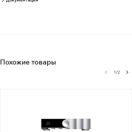
ed0db009b9006adfea3a1d404b543a4f
Похожие товары
1
/
2