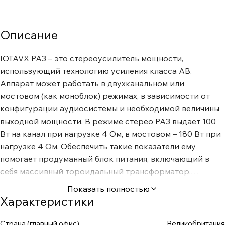
Описание
IOTAVX PA3 – это стереоусилитель мощности,
использующий технологию усиления класса AB.
Аппарат может работать в двухканальном или
мостовом (как моноблок) режимах, в зависимости от
конфигурации аудиосистемы и необходимой величины
выходной мощности. В режиме стерео PA3 выдает 100
Вт на канал при нагрузке 4 Ом, в мостовом – 180 Вт при
нагрузке 4 Ом. Обеспечить такие показатели ему
помогает продуманный блок питания, включающий в
себя массивный тороидальный трансформатор,
поэтому даже сложные музыкальные пассажи будут
Показать полностью
воспроизводиться абсолютно естественно с
Характеристики
максимальной динамикой. Специально разработанная
схема усиления обеспечивает эффективность
Страна (главный офис)
Великобритания