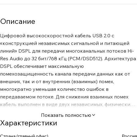
Описание
Цифровой высокоскоростной кабель USB 2.0 с
«конструкцией независимых сигнальной и питающей
линий» DSPL для передачи многоканальных потоков Hi-
Res Audio до 32 бит/768 кГц (PCM/DSD512). Архитектура
DSPL обеспечивает максимальную
помехозащищенность канала передачи данных как от
внешних, так и от внутренних (взаимных) помех,
многократно уменьшая количество ошибок в
передаваемом потоке. Для снижения взаимных помех
кабель выполнен в виде двух независимых, физически
разнесенных в пространстве симметричных
Показать полностью
конструкций. Защитой от внешних помех служит
Характеристики
индивидуальное экранирование сигнальной и
питающей линий. Уникальное соотношение цена-
Страна (главный офис)
Россия