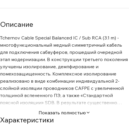
Описание
Tchernov Cable Special Balanced IC / Sub RCA (3.1 m) -
многофункциональный медный симметричный кабель
для подключения сабвуферов, прошедший очередной
этап модернизации. В конструкции третьего поколения
улучшены изолирование, демпфирование и
помехозащищенность. Комплексное изолирование
реализовано в виде комбинации индивидуальной 2-
слойной изоляции проводников CAFPE с увеличенной
толщиной вспененного ПЭ, а также «Стандартной
поясной изоляции» SDB. В результате существенно
снижены потери энергии сигнала и погонная емкость.
Показать полностью
Для эффективного поглощения механических вибраций
Характеристики
и напряжений, негативно влияющих на аудио сигнал,