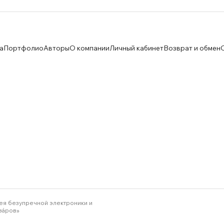
а
Портфолио
Авторы
О компании
Личный кабинет
Возврат и обмен
ея безупречной электроники и
зáров»