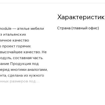
Характеристик
Страна (главный офис)
module — ателье мебели
ез итальянских
личное качество
 проект горячих
 высочайшее качество. Не
одуль, составная часть.
вание Продукция под
еред многими аналогами,
нта, сделана из нужного
енных размеров под
ной контроль и ручную
на итальянском и
ние производства в
 и независимость от