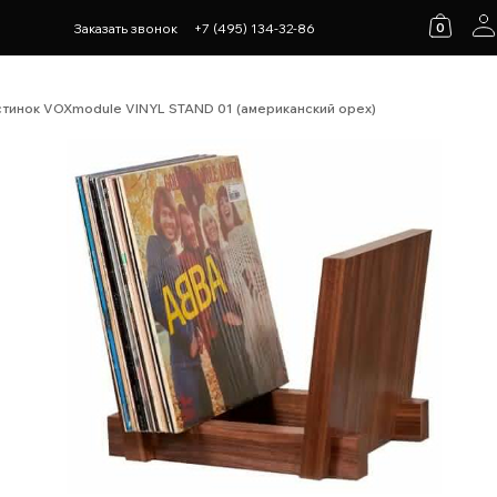
0
Заказать звонок
+7 (495) 134-32-86
стинок VOXmodule VINYL STAND 01 (американский орех)