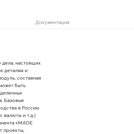
Документация
 дела, настоящих
е деталям и
модуль, составная
может быть
еделенных
а. Базовые
одства в России
 валюты и т.д.)
клиента «MADE
т проекты,