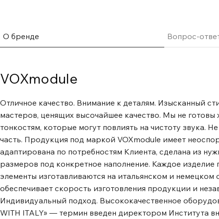
внешних факторов (санкции, таможня и курс валюты и т.
знание рынка Уважение клиента характеристики: Мате
МДФ 27мм. Цвет:, слоновая кость (возможные цвета: аме
О бренде
Вопрос-отве
ясень, черный дуб, белый)
VOXmodule
Отличное качество. Внимание к деталям. Изысканный ст
мастеров, ценящих высочайшее качество. Мы не готовы
тонкостям, которые могут повлиять на чистоту звука. Не
часть. Продукция под маркой VOXmodule имеет неоспор
адаптирована по потребностям Клиента, сделана из ну
размеров под конкретное наполнение. Каждое изделие 
элементы изготавливаются на итальянском и немецком
обеспечивает скорость изготовления продукции и незав
Индивидуальный подход. Высококачественное оборудов
WITH ITALY» — термин введен директором Института вн