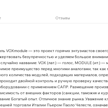
д.) Богатый опыт Отличное
риал: шпонированный
риканский орех, венге,
т
Отзывы
иль VOXmodule — это проект горячих энтузиастов своего
 жертвовать безупречностью и уделяем большое внимани
 случайно название: VOX (лат.) — голос, MODULE (ит.) — 
имое преимущество перед многими аналогами, так как 
жного количества модулей, подходящих материалов, опр
проходит двойной контроль и ручную проверку качеств
 оборудовании с применением САПР. Размещение произв
исимость от внешних факторов (санкции, таможня и курс
ание Богатый опыт. Отличное знание рынка. Уважение 
ешней торговли Италии Пьером Паоло Челесте, означае