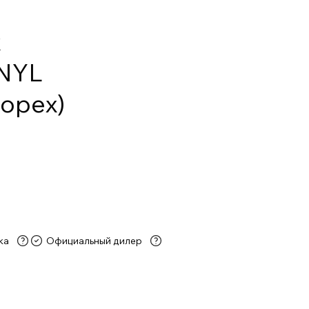
х
INYL
орех)
ка
Официальный дилер