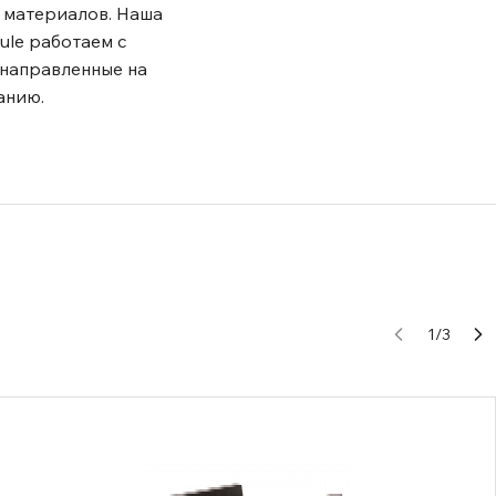
 материалов. Наша
ule работаем с
 направленные на
анию.
1
/
3