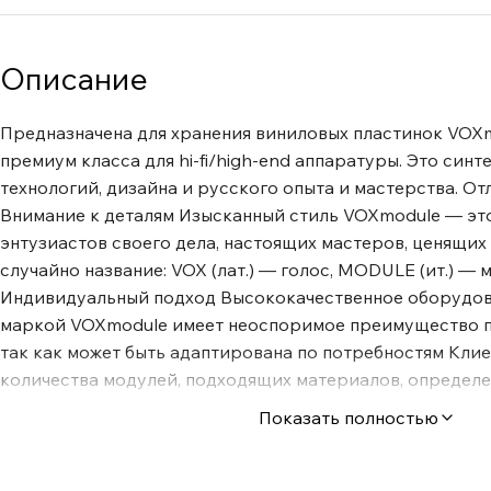
Описание
Предназначена для хранения виниловых пластинок VOX
премиум класса для hi-fi/high-end аппаратуры. Это синт
технологий, дизайна и русского опыта и мастерства. От
Внимание к деталям Изысканный стиль VOXmodule — это
энтузиастов своего дела, настоящих мастеров, ценящих
случайно название: VOX (лат.) — голос, MODULE (ит.) — м
Индивидуальный подход Высококачественное оборудо
маркой VOXmodule имеет неоспоримое преимущество п
так как может быть адаптирована по потребностям Клие
количества модулей, подходящих материалов, определ
конкретное наполнение. Каждое изделие проходит двой
Показать полностью
проверку качества. Базовые элементы изготавливаются 
немецком оборудовании с применением САПР. Размеще
России обеспечивает скорость изготовления продукции