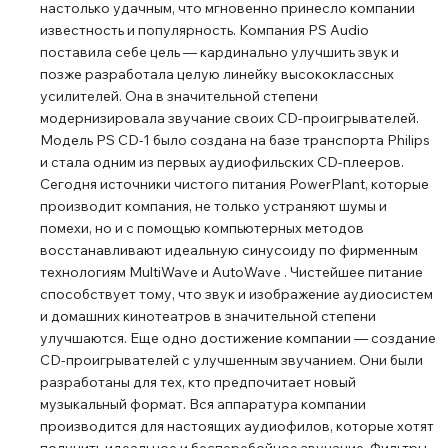
настолько удачным, что мгновенно принесло компании
известность и популярность. Компания PS Audio
поставила себе цель ― кардинально улучшить звук и
позже разработала целую линейку высококлассных
усилителей. Она в значительной степени
модернизировала звучание своих CD-проигрывателей.
Модель PS CD-1 было создана на базе транспорта Philips
и стала одним из первых аудиофильских CD-плееров.
Сегодня источники чистого питания PowerPlant, которые
производит компания, не только устраняют шумы и
помехи, но и с помощью компьютерных методов
восстанавливают идеальную синусоиду по фирменным
технологиям MultiWave и AutoWave . Чистейшее питание
способствует тому, что звук и изображение аудиосистем
и домашних кинотеатров в значительной степени
улучшаются. Еще одно достижение компании ― создание
CD-проигрывателей с улучшенным звучанием. Они были
разработаны для тех, кто предпочитает новый
музыкальный формат. Вся аппаратура компании
производится для настоящих аудиофилов, которые хотят