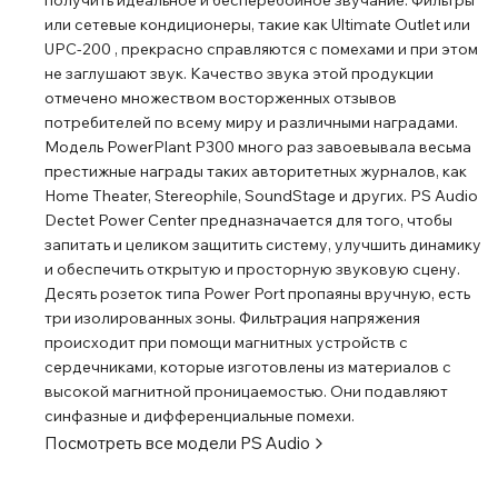
получить идеальное и бесперебойное звучание. Фильтры
или сетевые кондиционеры, такие как Ultimate Outlet или
UPC-200 , прекрасно справляются с помехами и при этом
не заглушают звук. Качество звука этой продукции
отмечено множеством восторженных отзывов
потребителей по всему миру и различными наградами.
Модель PowerPlant P300 много раз завоевывала весьма
престижные награды таких авторитетных журналов, как
Home Theater, Stereophile, SoundStage и других. PS Audio
Dectet Power Center предназначается для того, чтобы
запитать и целиком защитить систему, улучшить динамику
и обеспечить открытую и просторную звуковую сцену.
Десять розеток типа Power Port пропаяны вручную, есть
три изолированных зоны. Фильтрация напряжения
происходит при помощи магнитных устройств с
сердечниками, которые изготовлены из материалов с
высокой магнитной проницаемостью. Они подавляют
синфазные и дифференциальные помехи.
Посмотреть все модели
PS Audio