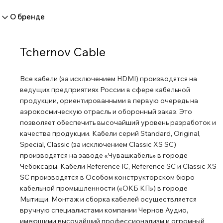
защита: нейлоновый рукав Внешний диаметр: 15,6 мм (по
О бренде
оболочке)
Tchernov Cable
Все кабели (за исключением HDMI) производятся на
ведущих предприятиях России в сфере кабельной
продукции, ориентированными в первую очередь на
аэрокосмическую отрасль и оборонный заказ. Это
позволяет обеспечить высочайший уровень разработок и
качества продукции. Кабели серий Standard, Original,
Special, Classic (за исключением Classic XS SC)
производятся на заводе «Чувашкабель» в городе
Чебоксары. Кабели Reference IC, Reference SC и Classic XS
SC производятся в Особом конструкторском бюро
кабельной промышленности («ОКБ КП») в городе
Мытищи. Монтаж и сборка кабелей осуществляется
вручную специалистами компании Чернов Аудио,
имеющими высочайший профессионализм и огромный