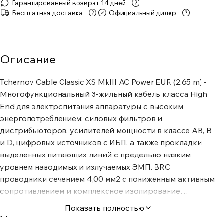
Гарантированный возврат 14 дней
Бесплатная доставка
Официальный дилер
Описание
Tchernov Cable Classic XS MkIII AC Power EUR (2.65 m) -
Многофункциональный 3-жильный кабель класса High
End для электропитания аппаратуры с высоким
энергопотреблением: силовых фильтров и
дистрибьюторов, усилителей мощности в классе АВ, В
и D, цифровых источников с ИБП, а также прокладки
выделенных питающих линий с предельно низким
уровнем наводимых и излучаемых ЭМП. BRC
проводники сечением 4,00 мм2 с пониженным активным
сопротивлением и комплексное изолирование
XLPE/SASDB® обеспечивают передачу электроэнергии
Показать полностью
с минимальными потерями. «Многоэлементная экранная