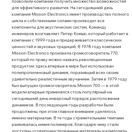
позволили компании получить множество возможностей
для эффективного развития. На сегодняшний день
компания Mission Electronics имеет производство полного
цикла и собственными силами производит все
компоненты для акустических систем. Команду
инженеров возглавляет Питер Комью, который работает в
компании с 1999 года и придерживается классических
ценностей и звуковых традиций. В 1978 году компания
Mission Electronics произвела громкоговоритель 770,
который по праву можно назвать революционным
продуктом: здесь впервые в мире был использован
полипропиленовый динамик, поразивший всех своим
удивительно реалистичным звучанием. Затем в 1979 году
был выпущен громкоговоритель Mission 700 ― в этой
модели впервые применялся столь популярный на
сегодняшний день инверсный порядок расположения
динамиков. В последующие годы разработки были
продолжены, при этом главное внимание уделялось
именно материалам. В те годы стремительными темпами
развивалась химия полимеров, благодаря чему стали
доступны усовершенствованные материалы и композиты.