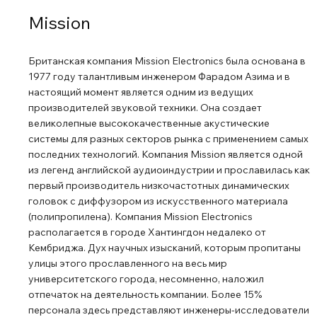
качать бас часами, абсолютно не перегреваясь. Высокая
Mission
чувствительность и универсальность Сабвуфер
оснащен линейными входами и выходами, а также
Британская компания Mission Electronics была основана в
выделенным разъемом LFE. Кроме того, датчик
1977 году талантливым инженером Фарадом Азима и в
автоматического включения обладает высокой
настоящий момент является одним из ведущих
чувствительностью: он распознает даже самые слабые
производителей звуковой техники. Она создает
входные сигналы, своевременно активируя устройство
великолепные высококачественные акустические
при необходимости. Серия LX MKII — это эталон
системы для разных секторов рынка с применением самых
последних технологий. Компания Mission является одной
доступного High-End аудио. В ней применены
из легенд английской аудиоиндустрии и прославилась как
материалы и технологии, которые обычно ожидаешь
первый производитель низкочастотных динамических
увидеть лишь в акустике в несколько раз дороже.
головок с диффузором из искусственного материала
Какую бы музыку вы ни выбрали, LX MKII воспроизведет
(полипропилена). Компания Mission Electronics
ее с потрясающей точностью, детализацией и
располагается в городе Хантингдон недалеко от
реализмом, полностью оправдывая главный девиз
Кембриджа. Дух научных изысканий, которым пропитаны
компании Mission, неизменный с 1970-х годов.
улицы этого прославленного на весь мир
университетского города, несомненно, наложил
отпечаток на деятельность компании. Более 15%
персонала здесь представляют инженеры-исследователи