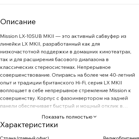
Описание
Mission LX-10SUB MKII — это активный сабвуфер из
линейки LX MKII, разработанный как для
низкочастотной поддержки в домашних кинотеатрах,
так и для расширения басового диапазона в
классических стереосистемах. Непрерывное
совершенствование. Опираясь на более чем 40-летний
опыт и традиции британского Hi-Fi, серия LX MKII
воплощает в себе непрерывное стремление Mission к
совершенству. Корпус с фазоинвертором на задней
панели обеспечивает быстрый и мощный отклик в
нижнем регистре. В то же время встроенный усилитель
Показать полностью
класса D с индивидуально разработанной балансной
Характеристики
схемой гарантирует высочайшую мощность и скорость
работы, практически невиданные для сабвуферов этой
Страна (главный офис)
Великобритания