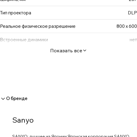
Тип проектора
DLP
Реальное физическое разрешение
800 x 600
Встроенные динамики
нет
Показать все
О бренде
Sanyo
SANYO: лучшее из Японии Японская корпорация SANYO