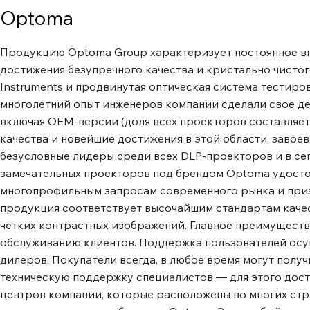
входа Играйте в видео-игры, транслируйте видео и де
Optoma
большом экране, не выходя из собственного дома. С п
вы можете легко подключиться к игровой консоли, ресив
Продукцию Optoma Group характеризует постоянное вн
проигрывателю Blu-Ray или медиаплееру с помощью одн
достижения безупречного качества и кристально чистог
можете превратить его в Smart проектор, подключив к 
Instruments и продвинутая оптическая система тестиров
как Google Chromecast ™ , Яндекс Станция, Яндекс Стан
многолетний опыт инженеров компании сделали свое д
Макс, Apple TV ™ или продукты серии SberBox. Удивит
включая OEM-версии (доля всех проекторов составляет 
Optoma обеспечивают надежную цветовую производите
качества и новейшие достижения в этой области, заво
независимо от внешних условий. Режим дисплея позвол
безусловные лидеры среди всех DLP-проекторов и в с
индивидуальную настройку. От точных цветов RGB для 
замечательных проекторов под брендом Optoma удостое
изображения до ярких впечатляющих презентаций. Идеа
многопрофильным запросам современного рынка и приз
графических и видео презентаций. Система управления
продукция соответствует высочайшим стандартам качес
Отображение точных реалистичных цветов, позволяет д
четких контрастных изображений. Главное преимущест
соответствия контексту. Эта уникальная функция обесп
обслуживанию клиентов. Поддержка пользователей осу
настройки параметров цвета для оптимальной точности
дилеров. Покупатели всегда, в любое время могут пол
Режимы ISF Данная функция позволяет сохранить отка
техническую поддержку специалистов ― для этого дост
дневного и ночного режимов для впечатляющего просм
центров компании, которые расположены во многих стр
динамик Качественное воспроизведение аудиосигнала,