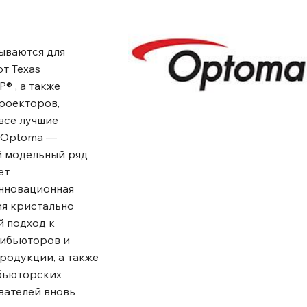
ываются для
т Texas
® , а также
роекторов,
все лучшие
м Optoma ―
й модельный ряд
ет
инновационная
ия кристально
й подход к
рибьюторов и
родукции, а также
ибьюторских
вателей вновь