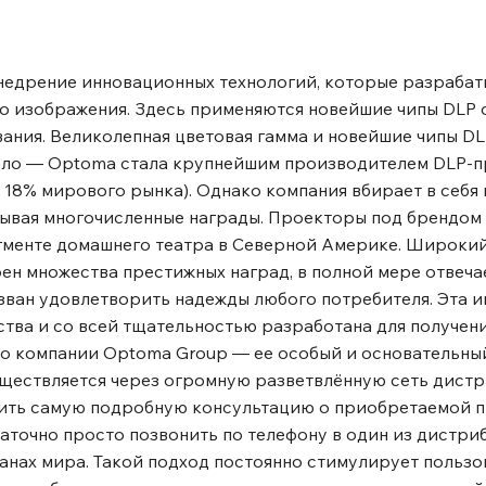
литесь фотографиями на
омощью двух входов HDMI
еру, ноутбуку, ПК,
едрение инновационных технологий, которые разрабат
ого кабеля. Вы также
о изображения. Здесь применяются новейшие чипы DLP о
нему HDMI адаптер, такой
ания. Великолепная цветовая гамма и новейшие чипы DLP
ция 2, Яндекс Станция
ело ― Optoma стала крупнейшим производителем DLP-п
ельные цвета Проекторы
18% мирового рынка). Однако компания вбирает в себя 
льность любого контента
евывая многочисленные награды. Проекторы под брендо
яет производить
егменте домашнего театра в Северной Америке. Широки
реалистичного
н множества престижных наград, в полной мере отвеча
льно подходит для
ван удовлетворить надежды любого потребителя. Эта 
 цветом (CMS)
тва и со всей тщательностью разработана для получен
обиться наилучшего
во компании Optoma Group ― ее особый и основательны
ечивает гибкость тонкой
ществляется через огромную разветвлённую сеть дист
 передачи изображения.
учить самую подробную консультацию о приобретаемой п
либрованные настройки
аточно просто позвонить по телефону в один из дистр
отра. Встроенный
анах мира. Такой подход постоянно стимулирует пользо
 простота подключения и