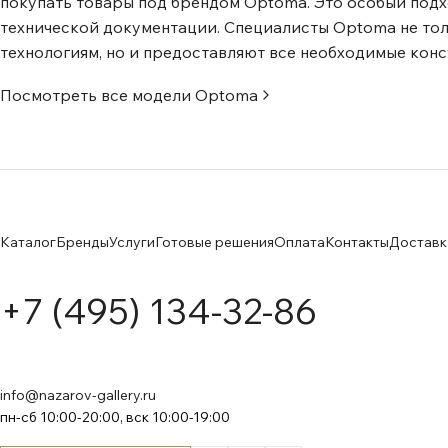
покупать товары под брендом Optoma. Это особый подх
настройки, сокращение затрат: нет необходимости пок
технической документации. Специалисты Optoma не т
внешние громкоговорители. Питание от USB Разъем US
технологиям, но и предоставляют все необходимые конс
коммутационной панели, предназначен для питания адап
Google Chromecast. Коррекция геометрии Коррекция г
Посмотреть все модели
Optoma
трапецеидальных искажений и индивидуальная коррекци
Вы сможете создать изображение идеальной формы. П
подойдет для сложных инсталляций. Пульт ДУ с подсвет
дистанционного управления с подсветкой разработаны
светодиодов для подсветки кнопок, что позволяет видеть
Каталог
Бренды
Услуги
Готовые решения
Оплата
Контакты
Доставк
+7 (495) 134-32-86
info@nazarov-gallery.ru
пн-сб 10:00-20:00, вск 10:00-19:00