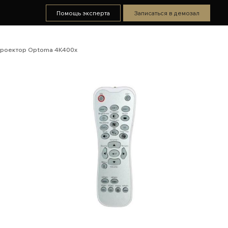
Помощь эксперта
Записаться в демозал
роектор Optoma 4K400x