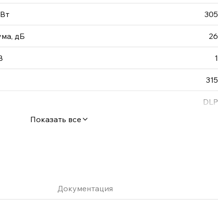
 Вт
305
ма, дБ
26
B
1
315
DLP
Показать все
Документация