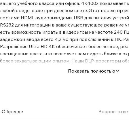
вашего учебного класса или офиса. 4K400x показывает 
любой среде, даже при дневном свете. Этот проектор м
портами HDMI, аудиовыходами, USB для питания устройс
RS232 для интеграции в ваше существующее решение уп
есть возможность играть в видеоигры на частоте 240 Г
задержкой ввода всего 4,2 мс при подключении к ПК. Р
Разрешение Ultra HD 4K обеспечивает более четкое, ре
насыщенные цвета, что позволяет вам сидеть ближе к э
более захватывающим опытом. Наши DLP-проекторы об
CTA (Ассоциация потребительских технологий) разреше
Показать полностью
способное проецировать на экран 8,3 миллиона пикселе
детализацию в четыре раза больше, чем в формате Full H
сравнению с конкурирующей технологией, которая обес
миллиона пикселей. HDR и HLG совместимость Обладая
форматами HDR10 и Hybrid Log Gamma (HLG) для отобра
данные проекторы Optoma позволяют увидеть гораздо 
О бренде
Вопрос-отве
структуры и цветов изображения. Объекты выглядят бол
дополнительная детализация создает большее ощущени