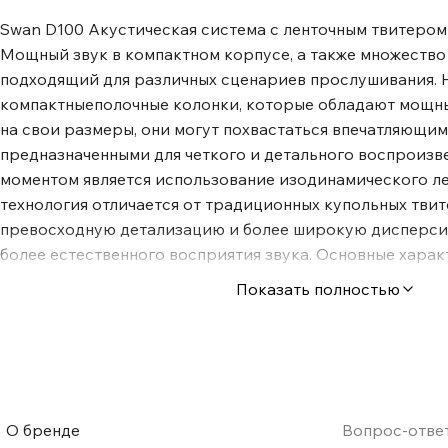
Swan D100 Акустическая система с ленточным твитером
Мощный звук в компактном корпусе, а также множество 
подходящий для различных сценариев прослушивания. Hi
компактныеполочные колонки, которые обладают мощны
на свои размеры, они могут похвастаться впечатляющи
предназначенными для четкого и детального воспроизв
моментом является использование изодинамического ле
технология отличается от традиционных купольных твит
превосходную детализацию и более широкую дисперсию
более естественного восприятия звука. Основные хара
полочных акустических систем HiVi Swan D100 Компакт
Показать полностью
звуком: HiVi Swan D100 - это компактные книжные коло
вызов своим размерам благодаря впечатляющим характ
предназначенным для четкого и детального воспроизвед
Изодинамический ленточный твитер: Ключевым моменто
использование изодинамического ленточного твитера. Э
от традиционных купольных твитеров, обеспечивая пр
О бренде
Вопрос-отве