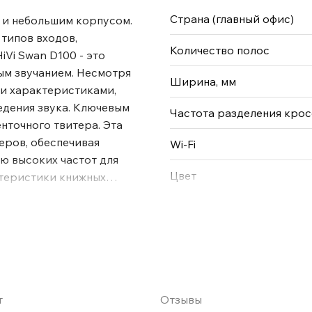
Страна (главный офис)
 и небольшим корпусом.
типов входов,
Количество полос
Vi Swan D100 - это
м звучанием. Несмотря
Ширина, мм
ми характеристиками,
едения звука. Ключевым
Частота разделения кро
нточного твитера. Эта
еров, обеспечивая
Wi-Fi
 высоких частот для
Цвет
ктеристики книжных
ный размер с большим
нки, которые бросают
еристикам,
ения звука.
м является
та технология отличается
евосходную детализацию и
т
Отзывы