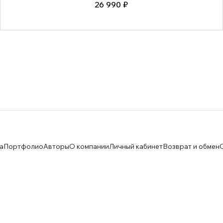
26 990 ₽
а
Портфолио
Авторы
О компании
Личный кабинет
Возврат и обмен