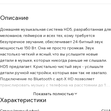
Описание
Домашняя музыкальная система HD5, разработанная для
меломанов, геймеров и всех тех, кому требуется
безупречное звучание, обеспечивает 24-битный звук
мощностью 150 Вт. Она не просто громкая. Звук
настолько четкий и ясный, что вы услышите новые
детали в музыке, которых никогда раньше не слышали.
HD5 предлагает. Кристально чистый звук - услышьте
детали ручной настройки, которых вам так не хватало.
Подключение по Bluetooth с apt-X HD позволяет
транслировать музыку с телефона на расстоянии до 100
футов. Мощность в 150 Вт означает, что все знают, где
Показать полностью
проходит вечеринка. Мы используем компоненты
Характеристики
профессионального качества. Оптический вход Входы /
выходы RCA Стереовход с мини-разъемом Выход на
Страна (главный офис)
США