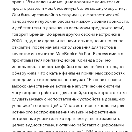
правы. "Эти маленькие мощные колонки с усилителями,
просто разбили мою бесценную более мощную акустику.
Они были чрезвычайно мелодичны, с фантастической
панорамой и глубоким басом на низком уровне громкости,
и действительно дали пинка всем моим предпочтениям",-
говорит Брейди. Во время другой сессии настройки в
2005 году, они сделали незначительное, но интересное
открытие, после начала использования для тестов в
качестве источников MacBook и AirPort Express вместо
проигрывателя компакт-дисков. Команда обычно
использовала несжатые файлы с записью без потерь, но
обнаружила, что сжатые файлы на приличных скоростях
передачи также великолепно звучат. "Вы знаете, наши
высококачественные активные акустические системы
могут хорошо работать для людей, которые просто хотят
слушать музыку с их портативных устройств в домашних
условиях", говорит Дейв. "У нас есть все технологии для
истинного воспроизведения музыки и эффективные
встроенные усилители, которые могут легко заменить
целую аудиосистему, и отлично работают с цифровыми
аудиоплеерами или компьютерами". USB порт для питания