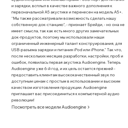
и зарядки, всплыл в качестве важного дополнения к
первоначальной A5 акустике и перенесен на модель A5+.
“Мы также рассматривали возможность сделать нашу
собственную док-станцию”, - признает Брейди, - но она не
имеет смысла, так как есть много других замечательных
док-продуктов, поэтому мы использовали наши
ограниченный инженерный талант конструирования, для
USB-разъема зарядки и питания iPod или iPhone." Так что,
после нескольких месяцев разработки, настройки, проб и
ошибок, появилась первая акустика Audioengine. Теперь
Audioengine уже 6-й год, и их цель остается прежней -
предоставить клиентам высококачественный звук по
доступным ценам с простым в использовании и высоким
качеством изготовления продукции. Audioengine
приглашает вас присоединиться к компьютерной аудио
революции!
Посмотреть все модели
Audioengine