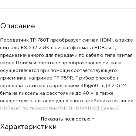
Описание
Передатчик TP-780T преобразует сигнал HDMI, а также
сигналы RS-232 и ИК в сигнал формата HDBaseT,
предназначенного для передачи по кабелю типа «витая
пара». Приём и обратное преобразование сигнала
осуществляется при помощи соответствующего
приёмника, например TP-789R. Прибор способен
передавать сигнал разрешением 4K@60 Гц (4:2:0) 24
бита на пиксель на расстояние до 40 м, а также
осуществлять питание удалённого приёмника по линии
HDBaseT по технологии PoE. ВНИМАНИЕ! Данный
прибор работает только с кабелями экранированной
Показать полностью
медной витой пары (FTP или STP) категории Cat6 и
Характеристики
выше, разделанными на обоих концах по одной схеме на