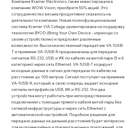
Компания Kramer Electronics также инвестировала в
компанию WOW Vision, приобретя 50% акций. Это
сотрудничество весьма продуктивно сказалось на
деятельности компании. Новая полнофункциональная
система Kramer VIA Collage ориентирована на поддержку
технологии BYOD (Bring Your Own Device - «приходи со
своим устройством») и предложит различные
возможности. Высококачественный передатчик VA-1USB-
T и приемник VA-1USB-R предназначены для передачи
сигналов RS-232, USB, и ИК по кабелю на витой паре (5 и 6
категории) через сеть Ethernet. VA-1USB-T кодирует
исходные данные в сигнал для передачи по кабелю на
расстояние до 100 метров. Сигнал поступает на приемник
VA-1USB-R, который, в свою очередь, выдает исходные
сигналы интерфейсов USB, ИК и RS-232. Эти два
устройства могут работать при непосредственном
подключении с помощью прямого кабеля витой пары без
сетевой инфраструктуры и через сеть Ethernet с
автоматической настройкой. Подобное решение для
передачи данных на дальние расстояния будет интересно
для мультимедийных и презентационных приложений, для