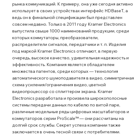
вентилятора охлаждения позволяет разместить прибор
рынка коммуникаций. К примеру, она уже сегодня активно
использует в своих устройствах интерфейс HDBaseT, а
за подвесным потолком, или установить два прибора
ведь он в финальной спецификации был представлен
рядом в стандартной аппаратурной 19-дюймовой
совсем недавно. Только в 2011 году Kramer Electronics
стойке (1U) при помощи опционального адаптера RK-
выпустила свыше 1000 наименований продукции, среди
T2В-B Спецификации HDBaseT 1.0 Входы 1 – HDMI, тип А
которых коммутаторы, преобразователи,
(розетка) Выходы 1 – витая пара HDBaseT, разъем RJ45
распределители сигналов, передатчики и т. п. Изделия
(розетка) Порты 1 – RS-232, разъем D-Sub DE9 (розетка)
под маркой Kramer Electronics отличают, в первую
1 – ИК, разъем miniJack 3,5 мм (розетка) Пропускная
очередь, высокое качество, удивительная надежность и
способность 10,2 Гбит/с (3,4 Гбит/с на канал)
эффективность. Компания является обладателем
множества патентов, среди которых ― технология
Максимальное разрешение 4K, 60 Гц Спецификации
автоматического шумоподавителя в видео, симметричная
HDMI 1.4 Спецификации HDCP 1.4 Скорость передачи
схема усиления/ограничения видео, цветной
данных последовательного интерфейса до 115200 бит/с
видеопроцессор со сплиттером экрана. Kramer
Удлинение по витой паре до 70 м Диапазон рабочих
Electronics разработала и произвела широкополосные
температур 0…+40 °C Диапазон температур хранения
системы передачи данных по кабелю по витой паре,
−40…+70 °C Относительная влажность воздуха 10…90%
различные модельные ряды цифровых масштабаторов и
(без конденсации) Питание 48 В, 240 мА Размер
коммутаторов серии ProScale™ ― они рассчитаны на
долгий срок службы. Секрет успеха компании также
корпуса MegaTOOLS Монтаж в 19″ стойкe
заключается в очень тесной связи с потребителями.
опциональный адаптер