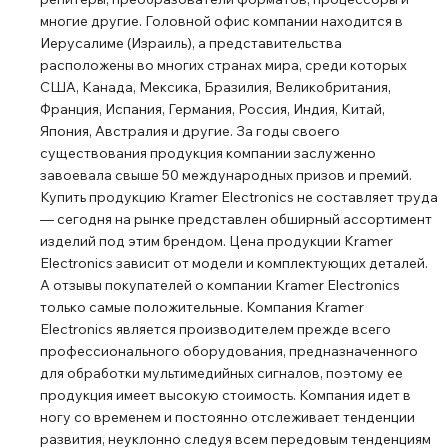
цифрового несжатого стерео аудиосигнала для работы
многие другие. Головной офис компании находится в
с системами объёмного звучания студийного уровня
Иерусалиме (Израиль), а представительства
Двусторонняя передача сигналов RS−232 и ИК Тип
расположены во многих странах мира, среди которых
кабеля: STP (экранированная медная витая пара,
США, Канада, Мексика, Бразилия, Великобритания,
например Kramer BC-UNIKat) Максимальная дальность
Франция, Испания, Германия, Россия, Индия, Китай,
Япония, Австралия и другие. За годы своего
передачи сигнала составляет 40 м для разрешения
существования продукция компании заслуженно
4K@60 Гц (4:2:0) 24 бита на пиксель. ВНИМАНИЕ!
завоевала свыше 50 международных призов и премий.
Указанная дальность передачи гарантируется при
Купить продукцию Kramer Electronics не составляет труда
использовании кабеля экранированной витой пары
― сегодня на рынке представлен обширный ассортимент
Kramer BC-UNIKat и прямом (без промежуточных
изделий под этим брендом. Цена продукции Kramer
элементов) соединении приборов между собой
Electronics зависит от модели и комплектующих деталей.
Поддержка PoE — прибор может осуществлять питание
А отзывы покупателей о компании Kramer Electronics
только самые положительные. Компания Kramer
удалённого приёмника по линии HDBaseT по технологии
Electronics является производителем прежде всего
PoE Удобство обслуживания и диагностики —
профессионального оборудования, предназначенного
светодиодные индикаторы: питания, наличия
для обработки мультимедийных сигналов, поэтому ее
подключённых активных источника и потребителя
продукция имеет высокую стоимость. Компания идет в
сигнала, а также линии HDBaseT Простота и удобство
ногу со временем и постоянно отслеживает тенденции
инсталляции: компактный корпус MegaTOOLS™ без
развития, неуклонно следуя всем передовым тенденциям