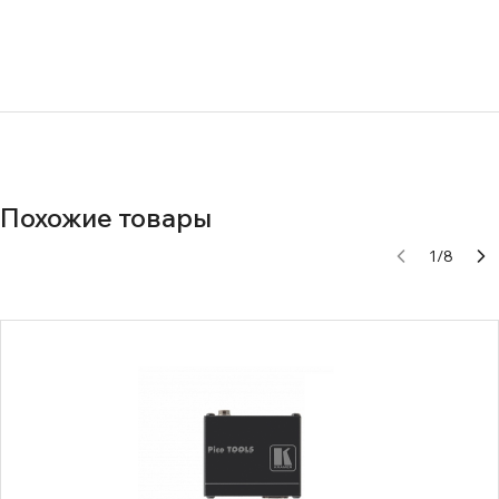
nwremzh2d8mck5lcn837n8c9besr8g2p
c1bo0l4msllrloqacvq8zz0j835gu1m0
Похожие товары
1
/
8