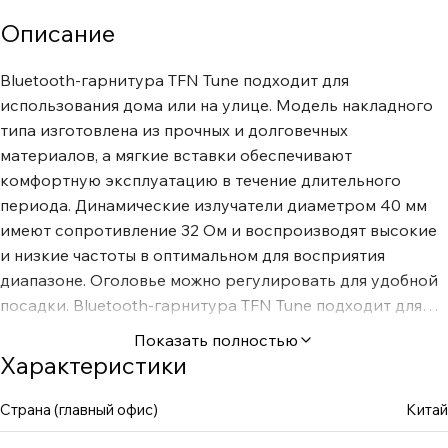
Описание
Bluetooth-гарнитура TFN Tune подходит для
использования дома или на улице. Модель накладного
типа изготовлена из прочных и долговечных
материалов, а мягкие вставки обеспечивают
комфортную эксплуатацию в течение длительного
периода. Динамические излучатели диаметром 40 мм
имеют сопротивление 32 Ом и воспроизводят высокие
и низкие частоты в оптимальном для восприятия
диапазоне. Оголовье можно регулировать для удобной
посадки. Bluetooth-гарнитура TFN Tune подходит для
синхронизации с различными устройствами, в том
Показать полностью
числе планшетом, телевизором, смартфоном,
Характеристики
компьютером и другими с поддержкой Bluetooth 5.3.
Изделие поддерживает всестороннее и чистое
Страна (главный офис)
Китай
звучание, а встроенный микрофон позволяет быстро