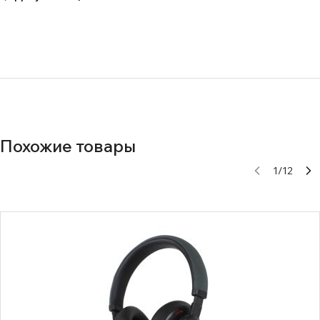
aw0id5o5pfddhe317qxf0udyufno03zw
Похожие товары
1
/
12