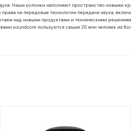
 драйверы из
оздухе. Наши колонки наполняют пространство новыми к
вечают за идеально
е права на передовые технологии передачи звука, вклю
ений (THD) составляет
отаем над новыми продуктами и техническими решениям
 технологией
ами soundcore пользуются свыше 20 млн человек из бол
печивают четкую передачу
 Ваш идеальный звук
олучите персональный
аммы. HearID и проверка
ля настройки
од свои предпочтения:
ие громкости для защиты
SB-C; кабель 3.5 мм;