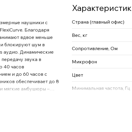
Характеристик
Страна (главный офис)
азмерные наушники с
lexiCurve. Благодаря
Вес, кг
анимают вдвое меньше
ки блокируют шум в
Сопротивление, Ом
es аудио. Динамические
 передачу звука в
Микрофон
о 40 часов
ием и до 60 часов с
Цвет
ников обеспечивает до 8
Минимальная частота, Гц
 и мягкие амбушюры –
ня; драйверы из
нструкция Благодаря
трукции FlexiCurve в
места. Изголовье имеет
ошении наушников.