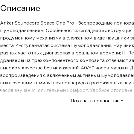
Описание
Anker Soundcore Space One Pro - беспроводные полнор
шумоподавлением. Особенности: складная конструкция F
продуманному механизму в сложенном виде наушники з
места; 4-ступенчатая система шумоподавления. Наушни
разных частотных диапазонах в реальном времени; Hi-R
драйверы из трехкомпонентного композита отвечают за
высоком качестве без искажений; 40/60 часов музыки. Д
воспроизведения с включенным активным шумоподавлен
выключенным. 5-минутная подзарядка разряженных науш
часов звучания; длительный комфорт. Удобное оголовье
наушники приятно носить, не снимая, в течение целого д
Показать полностью
трехкомпонентного композита. Компактная складная ко
разработанной специалистами soundcore складной конс
сложенном виде Space One Pro занимают вдвое меньше 
изгиб эргономичной формы и не давит на голову при н