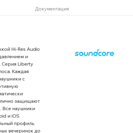
Документация
кой Hi-Res Audio
одавлением и
 Серия Liberty
лоса. Каждая
наушники с
ртивную
матически
отлично защищают
. Все наушники
d и iOS.
альный профиль
ных вечеринок до