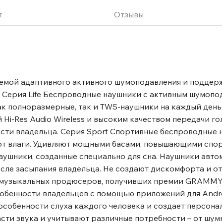
натомию головы и не
Блокирует любой шум
т
Отзывы
воевременной блокировки
ра для буферизации шума
тивная система
альном времени и
омех. Работа системы
емой адаптивного активного шумоподавления и поддерж
истое звучание Space One
и. Серия Life Беспроводные наушники с активным шумоп
и Для стабильного
к полноразмерные, так и TWS-наушники на каждый день.
ункция Multipoint6
i-Res Audio Wireless и высоким качеством передачи го
ми. Пользователям
сти владельца. Серия Sport Спортивные беспроводные 
помощью технологии
от влаги. Удивляют мощными басами, повышающими спо
нира с максимальным
ушники, созданные специально для сна. Наушники авто
экономят место при
сле засыпания владельца. Не создают дискомфорта и 
Каждый сегмент
 музыкальных продюсеров, получивших премии GRAMMY
ие, позволяющее избежать
обенности владельцев с помощью приложений для Androi
ов Оголовье из 5
особенности слуха каждого человека и создает персон
испытаний на прочность.
асти звука и учитывают различные потребности – от шум