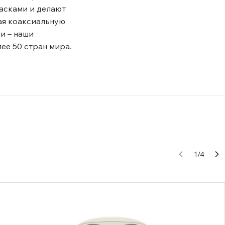
расками и делают
чая коаксиальную
и – наши
ее 50 стран мира.
1
/
4