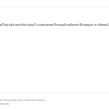
а
Портфолио
Авторы
О компании
Личный кабинет
Возврат и обмен
ея безупречной электроники и
зáров»