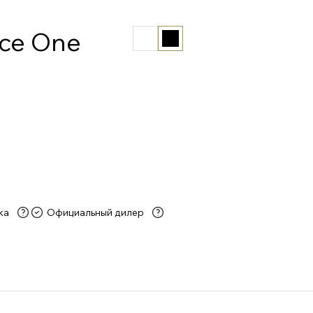
ce One
ка
Официальный дилер