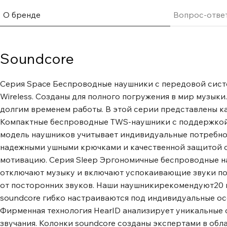
Амбушюры из мягкого материала подстраиваются под а
давят на уши. 4-ступенчатая система шумоподавления. 
О бренде
Вопрос-отве
Задействуются все 6 микрофонов для определения и с
шума, поступающего с разных сторон. Улучшенная каме
обеспечивает лучшее пассивное шумоподавление. Адап
Soundcore
шумоподавления ANC 3.0, оценивает уровень шума в ре
адаптирует настройки для максимальной блокировки п
Серия Space Беспроводные наушники с передовой сист
шумоподавления не оказывает негативного влияния на ч
Wireless. Созданы для полного погружения в мир музык
Pro. Автоматическое переключение между устройствам
долгим временем работы. В этой серии представлены ка
подключения используется технология Bluetooth 5.3, а ф
Компактные беспроводные TWS-наушники с поддержкой H
обеспечивает быстрое переключение между устройства
модель наушников учитывает индивидуальные потребно
Android доступно простое мгновенное подключение с 
надежными ушными крючками и качественной защитой 
Google Fast-Pair. Три соединительных шарнира Три шар
мотивацию. Серия Sleep Эргономичные беспроводные на
углом поворота 180°, соединяющие оголовье с чашами, 
отключают музыку и включают успокаивающие звуки по
переноске наушников. Оптимальный угол складывания 
от посторонних звуков. Наши наушникирекомендуют20
складывается под углом 5-8° – это оптимальное значен
soundcore гибко настраиваются под индивидуальные ос
излишней подвижности оголовья. Оголовье из 5 сегмент
Фирменная технология HearID анализирует уникальные 
сегментов для компактного складывания прошло 10 000 
звучания. Колонки soundcore созданы экспертами в обл