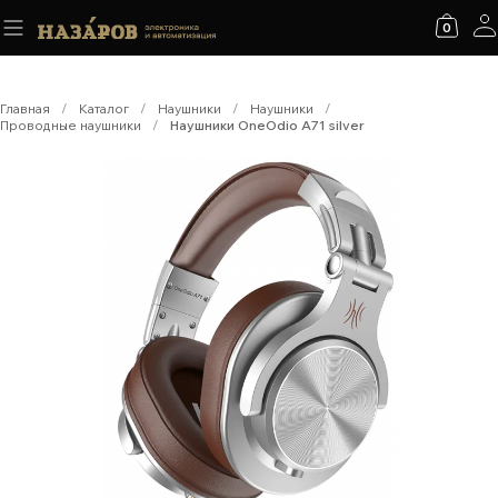
0
Главная
/
Каталог
/
Наушники
/
Наушники
/
Проводные наушники
/
Наушники OneOdio A71 silver