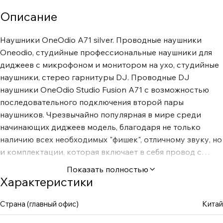
Описание
Наушники OneOdio A71 silver. Проводные наушники
Oneodio, студийные профессиональные наушники для
диджеев с микрофоном и монитором на ухо, студийные
наушники, стерео гарнитуры DJ. Проводные DJ
наушники OneOdio Studio Fusion A71 с возможностью
последовательного подключения второй пары
наушников. Чрезвычайно популярная в мире среди
начинающих диджеев модель, благодаря не только
наличию всех необходимых "фишек", отличному звуку, но
и комплектации, которая включает в себя провод с
микрофоном, превращающих A71 в отличную гарнитуру
Показать полностью
для общения с друзьями. Специальный разъем,
Характеристики
предотвращающий "выдергивание" кабеля, оценят
активные меломаны. Ну а отличный звук - это визитная
Страна (главный офис)
Китай
карточка бренда! Сертификация Hi-Res Audio Складная