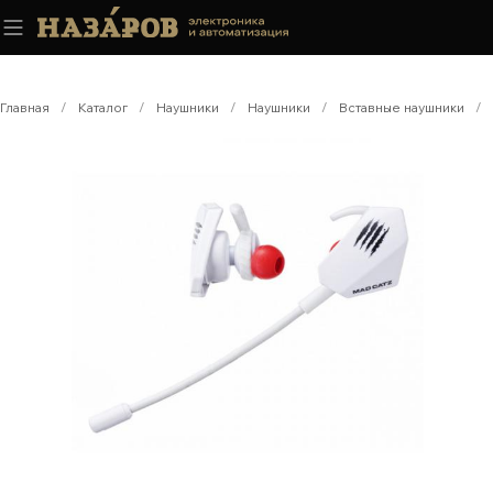
Главная
/
Каталог
/
Наушники
/
Наушники
/
Вставные наушники
/