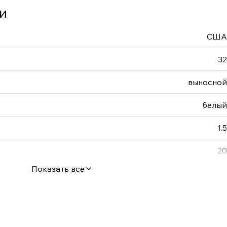
и
США
32
выносной
белый
1.5
20
Показать все