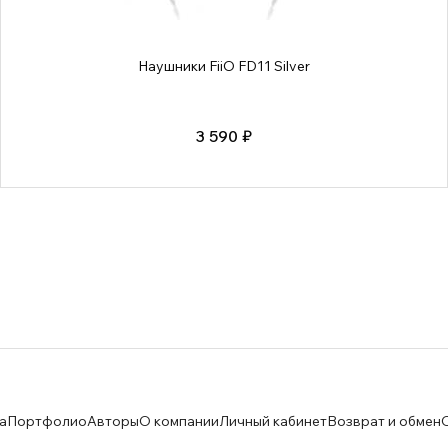
Наушники FiiO FD11 Silver
3 590 ₽
а
Портфолио
Авторы
О компании
Личный кабинет
Возврат и обмен