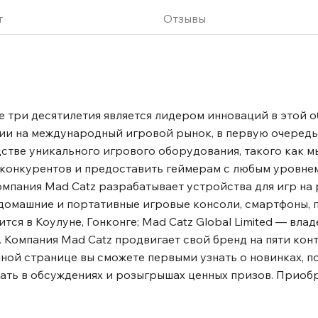
т
Отзывы
 три десятилетия является лидером инноваций в этой о
ии на международный игровой рынок, в первую очередь
стве уникального игрового оборудования, такого как м
 конкурентов и предоставить геймерам с любым уровне
мпания Mad Catz разрабатывает устройства для игр на
домашние и портативные игровые консоли, смартфоны, 
ся в Коулуне, Гонконге; Mad Catz Global Limited — вла
. Компания Mad Catz продвигает свой бренд на пяти кон
ной странице вы сможете первыми узнать о новинках, п
ать в обсуждениях и розыгрышах ценных призов. Прио