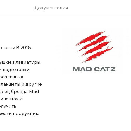
Документация
бласти.В 2018
ышки, клавиатуры,
м подготовки
 различных
планшеты и другие
делец бренда Mad
тинентах и
олучить
брести продукцию