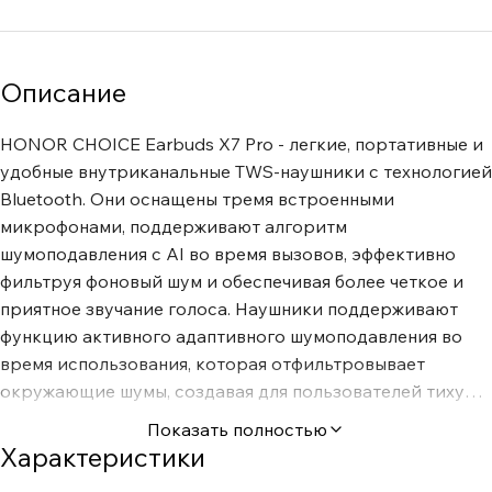
Описание
HONOR CHOICE Earbuds X7 Pro - легкие, портативные и
удобные внутриканальные TWS-наушники с технологией
Bluetooth. Они оснащены тремя встроенными
микрофонами, поддерживают алгоритм
шумоподавления с AI во время вызовов, эффективно
фильтруя фоновый шум и обеспечивая более четкое и
приятное звучание голоса. Наушники поддерживают
функцию активного адаптивного шумоподавления во
время использования, которая отфильтровывает
окружающие шумы, создавая для пользователей тихую
и комфортную среду. 11-мм динамики с подвижной
Показать полностью
катушкой и мембраной из полиуретана и титана, а также
Характеристики
пьезоэлектрическим керамическим драйвером