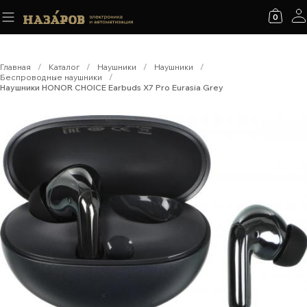
0
Главная
/
Каталог
/
Наушники
/
Наушники
/
Беспроводные наушники
/
Наушники HONOR CHOICE Earbuds X7 Pro Eurasia Grey