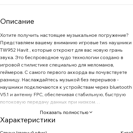
Описание
Хотите получить настоящее музыкальное погружение?
Представляем вашему вниманию игровые tws наушники
TW952 Havit , которые откроют для вас новую грань
звука. Это беспроводное чудо технологии создано в
игровой стилистике специально для меломанов,
геймеров. С самого первого аккорда вы почувствуете
разницу. Наслаждайтесь музыкой без перерывов -
наушники подключаются к устройствам через bluetooth
V5.1 и антенну FPC, обеспечивая стабильную, быструю
потоковую передачу данных при низком
энергопотреблении. Дальность беспроводной связи 10
Показать полностью
метров (без препятствий). Поддерживаемые профили
Характеристики
HSP, HFP, A2DP, AVRCP. Аудиокодеки AAC/SBC,
встроенный чип JL6979D8.Заряд держат 5 часов в
Страна (главный офис)
Китай