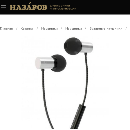
Главная
/
Каталог
/
Наушники
/
Наушники
/
Вставные наушники
/