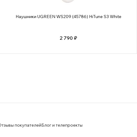
Наушники UGREEN WS209 (45786) HiTune S3 White
2 790 ₽
Отзывы покупателей
Блог и телепроекты