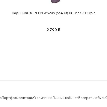
Наушники UGREEN WS209 (55430) HiTune S3 Purple
2 790 ₽
а
Портфолио
Авторы
О компании
Личный кабинет
Возврат и обмен