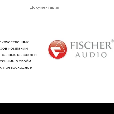
Документация
окачественных
еров компании
и разных классов и
можными в своём
н, превосходное