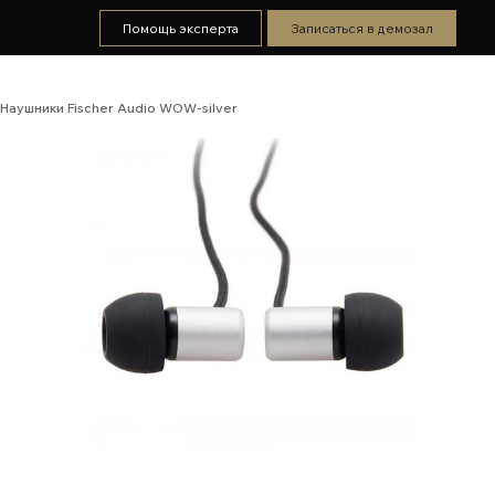
Помощь эксперта
Записаться в демозал
Наушники Fischer Audio WOW-silver