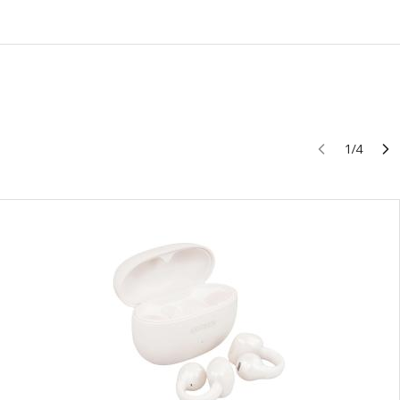
1
/
4