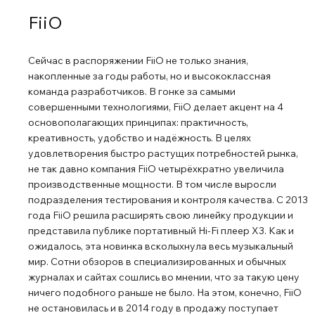
отличие: на одной установлен общий энкодер
FiiO
громкости с кольцевым цветным индикатором и ИК-
приемник для пульта ДУ. Динамики: на НЧ/СЧ 5.25″
Сейчас в распоряжении FiiO не только знания,
динамик с коническим композитным карбоновым
накопленные за годы работы, но и высококлассная
диффузором (технологии, как и у динамиков акустики
команда разработчиков. В гонке за самыми
B&W 700-й серии) и NBR подвесом, магнитная система
совершенными технологиями, FiiO делает акцент на 4
1,2 Тесла и звуковая катушка 30 мм в диаметре. За
основополагающих принципах: практичность,
высокие частоты отвечает дюймовый купольный
креативность, удобство и надёжность. В целях
удовлетворения быстро растущих потребностей рынка,
(композитный шелк) динамик, установленный в
не так давно компания FiiO четырёхкратно увеличила
акустической линзе с защитной сеткой на корпусе.
производственные мощности. В том числе выросли
Заявляется, что этот излучатель имеет низкие
подразделения тестирования и контроля качества. С 2013
искажения на нижней границе диапазона вплоть до 800
года FiiO решила расширять свою линейку продукции и
Гц. Частота раздела полос (цифровой кроссовер)
представила публике портативный Hi-Fi плеер X3. Как и
довольно высокая — 3,1 кГц. Заявленный частотный
ожидалось, эта новинка всколыхнула весь музыкальный
диапазон работы: 65 Гц — 20 кГц. За поканальное
мир. Сотни обзоров в специализированных и обычных
усиление (60 Вт НЧ + 20 Вт ВЧ) в каждой колонке
журналах и сайтах сошлись во мнении, что за такую цену
ничего подобного раньше не было. На этом, конечно, FiiO
отвечает микросхема класса D TPA3116D2 от Texas
не остановилась и в 2014 году в продажу поступает
Instruments. В SP3 было 30+10 Вт. Регулировка