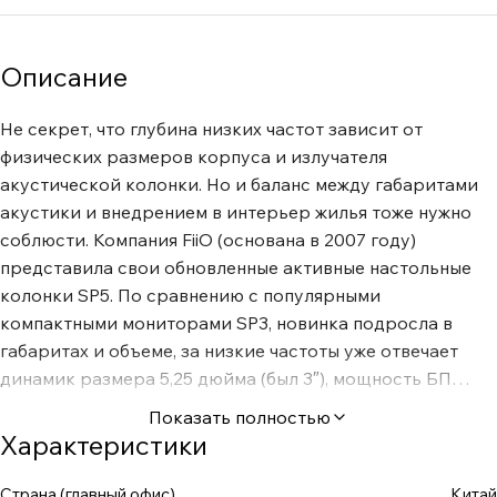
Описание
Не секрет, что глубина низких частот зависит от
физических размеров корпуса и излучателя
акустической колонки. Но и баланс между габаритами
акустики и внедрением в интерьер жилья тоже нужно
соблюсти. Компания FiiO (основана в 2007 году)
представила свои обновленные активные настольные
колонки SP5. По сравнению с популярными
компактными мониторами SP3, новинка подросла в
габаритах и объеме, за низкие частоты уже отвечает
динамик размера 5,25 дюйма (был 3″), мощность БП
возросла до 120 Вт в каждой колонке. На данный
Показать полностью
момент это флагманская звуковая система у бренда, она
Характеристики
может использоваться как в домашних условиях, так и в
студиях звукозаписи. Узнаем подробнее ее
Страна (главный офис)
Китай