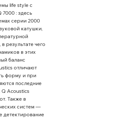
 life style с
7000 : здесь
темах серии 2000
вуковой катушки,
мпературной
в результате чего
намиков в этих
ный баланс
stics отличают
ть форму и при
яются последние
 Q Acoustics
т. Также в
ческих систем ―
ое детектирование