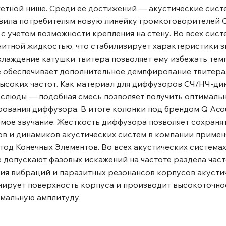
етной нише. Среди ее достижений ― акустические системы
вила потребителям новую линейку громкоговорителей Q 
 с учетом возможности крепления на стену. Во всех сис
итной жидкостью, что стабилизирует характеристики з
хлаждение катушки твитера позволяет ему избежать те
обеспечивает дополнительное демпфирование твитера, 
высоких частот. Как материал для диффузоров СЧ/НЧ-ди
 слюды ― подобная смесь позволяет получить оптималь
ования диффузора. В итоге колонки под брендом Q Acou
мое звучание. Жесткость диффузора позволяет сохраня
в и динамиков акустических систем в компании примен
од Конечных Элементов. Во всех акустических системах
допускают фазовых искажений на частоте раздела часто
ия вибраций и паразитных резонансов корпусов акусти
анирует поверхность корпуса и производит высокоточн
имальную амплитуду.