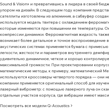
Sound & Vision» и превратившись в лидера в своей бюдж
упором на дизайн. В следующем году компания предста
сателлиты изготовлены из алюминия, а сабвуфер создан
используется модель твитера с охлаждением ферромагн
которые изменяются при повышении ее температуры. О
компрессии динамики. Ферромагнитная жидкость также 
возникает более детальное и точное воспроизведение 
акустических системах применяется бумага с примесью
легкости, жесткости и параметров внутреннего демпфир
удивительно динамичное, четкое и хорошо контролируе
максимальной громкости. При проектировании корпусо
математические методы, к примеру, математический Мет
используются кроссоверы четвертого порядка ― они не 
компании применяется оригинальный способ для изучен
лазерный виброметр: с помощью лазерного луча он ск
отдельных участков корпуса, где вибрации имеют макс
Посмотреть все модели
Q-Acoustics