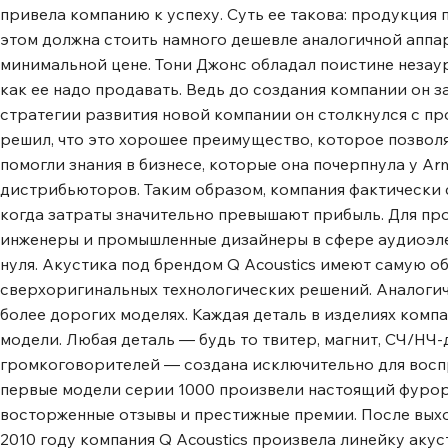
привела компанию к успеху. Суть ее такова: продукция
этом должна стоить намного дешевле аналогичной аппар
минимальной цене. Тони Джонс обладал поистине незаур
как ее надо продавать. Ведь до создания компании он 
стратегии развития новой компании он столкнулся с пр
решил, что это хорошее преимущество, которое позволяе
помогли знания в бизнесе, которые она почерпнула у Ar
дистрибьюторов. Таким образом, компания фактически с
когда затраты значительно превышают прибыль. Для пр
инженеры и промышленные дизайнеры в сфере аудиоэле
нуля. Акустика под брендом Q Acoustics имеют самую 
сверхоригинальных технологических решений. Аналоги
более дорогих моделях. Каждая деталь в изделиях комп
модели. Любая деталь ― будь то твитер, магнит, СЧ/НЧ
громкоговорителей ― создана исключительно для восп
первые модели серии 1000 произвели настоящий фурор
восторженные отзывы и престижные премии. После выхо
2010 году компания Q Acoustics произвела линейку акус