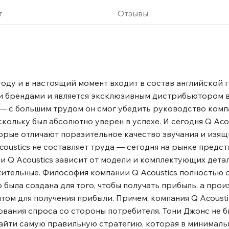
т
Отзывы
 году и в настоящий момент входит в состав английской
ми брендами и является эксклюзивным дистрибьютором
― с большим трудом он смог убедить руководство комп
кольку был абсолютно уверен в успехе. И сегодня Q Aco
орые отличают поразительное качество звучания и изя
coustics не составляет труда ― сегодня на рынке предс
 Q Acoustics зависит от модели и комплектующих детал
жительные. Философия компании Q Acoustics полностью 
 была создана для того, чтобы получать прибыль, а про
ом для получения прибыли. Причем, компания Q Acousti
ания спроса со стороны потребителя. Тони Джонс не б
айти самую правильную стратегию, которая в минималь