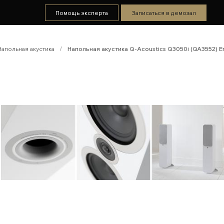
Помощь эксперта
Записаться в демозал
Напольная акустика
/
Напольная акустика Q-Acoustics Q3050i (QA3552) En