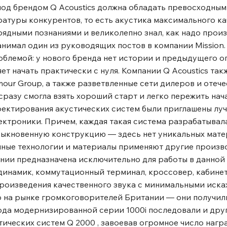
 под брендом Q Acoustics должна обладать превосходным
атуры конкурентов, то есть акустика максимального ка
ядными познаниями и великолепно знал, как надо произ
занимал один из руководящих постов в компании Mission
облемой: у нового бренда нет истории и предыдущего о
т начать практически с нуля. Компании Q Acoustics так
mour Group, а также разветвленные сети дилеров и отеч
разу смогла взять хороший старт и легко пережить нач
оектирования акустических систем были приглашены лу
ктроники. Причем, каждая такая система разрабатывал
обыкновенную конструкцию ― здесь нет уникальных мате
чные технологии и материалы применяют другие произв
ании предназначена исключительно для работы в данной
-динамик, коммутационный терминал, кроссовер, кабине
роизведения качественного звука с минимальными иска
 на рынке громкоговорителей Британии ― они получил
да модернизированной серии 1000i последовали и друг
тических систем Q 2000 , завоевав огромное число награ