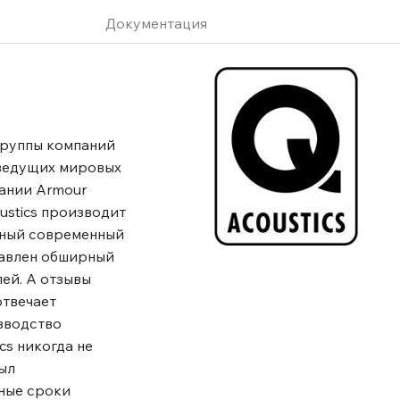
Документация
 группы компаний
 ведущих мировых
ании Armour
ustics производит
щный современный
тавлен обширный
ей. А отзывы
отвечает
изводство
cs никогда не
ыл
ные сроки