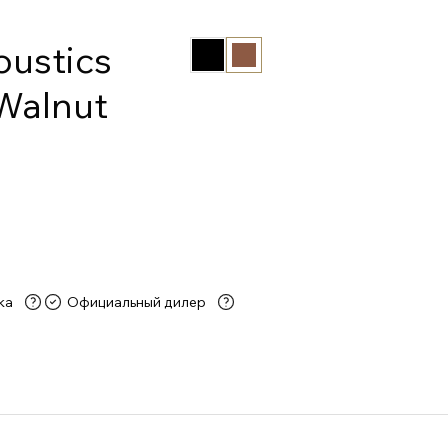
ustics
Walnut
ка
Официальный дилер