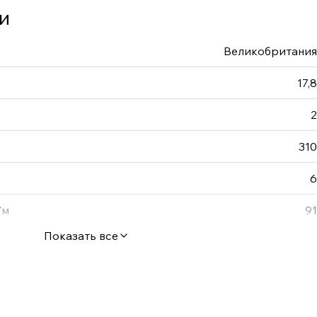
и
Великобритания
17,8
2
310
6
/м
91
Показать все