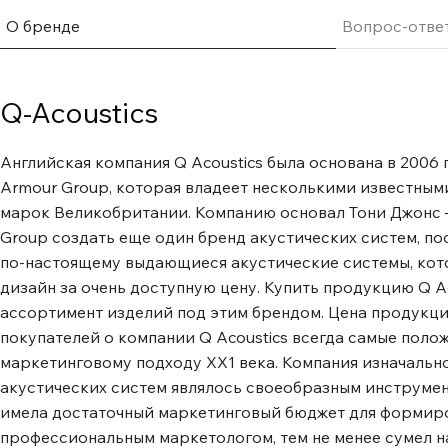
О бренде
Вопрос-отве
Q-Acoustics
Английская компания Q Acoustics была основана в 2006
Armour Group, которая владеет несколькими известны
марок Великобритании. Компанию основал Тони Джонс 
Group создать еще один бренд акустических систем, пос
по-настоящему выдающиеся акустические системы, кот
дизайн за очень доступную цену. Купить продукцию Q A
ассортимент изделий под этим брендом. Цена продукции
покупателей о компании Q Acoustics всегда самые поло
маркетинговому подходу XX1 века. Компания изначально
акустических систем являлось своеобразным инструмент
имела достаточный маркетинговый бюджет для формиров
профессиональным маркетологом, тем не менее сумел н