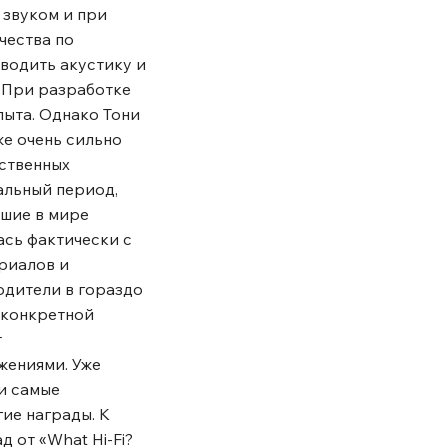
 звуком и при
чества по
водить акустику и
. При разработке
пыта. Однако Тони
же очень сильно
ественных
альный период,
чшие в мире
ась фактически с
риалов и
одители в гораздо
 конкретной
т
жениями. Уже
и самые
ие награды. К
д от «What Hi-Fi?