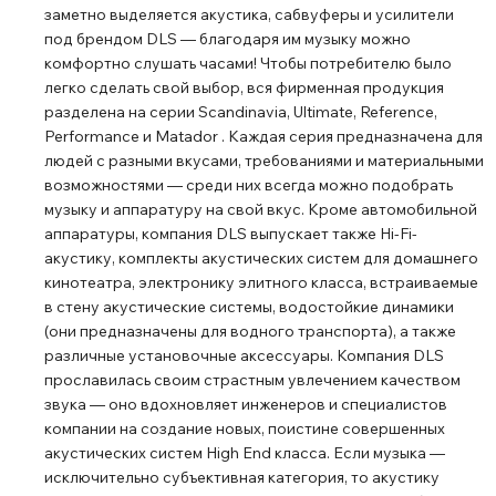
заметно выделяется акустика, сабвуферы и усилители
под брендом DLS ― благодаря им музыку можно
комфортно слушать часами! Чтобы потребителю было
легко сделать свой выбор, вся фирменная продукция
разделена на серии Scandinavia, Ultimate, Reference,
Performance и Matador . Каждая серия предназначена для
людей с разными вкусами, требованиями и материальными
возможностями ― среди них всегда можно подобрать
музыку и аппаратуру на свой вкус. Кроме автомобильной
аппаратуры, компания DLS выпускает также Hi-Fi-
акустику, комплекты акустических систем для домашнего
кинотеатра, электронику элитного класса, встраиваемые
в стену акустические системы, водостойкие динамики
(они предназначены для водного транспорта), а также
различные установочные аксессуары. Компания DLS
прославилась своим страстным увлечением качеством
звука ― оно вдохновляет инженеров и специалистов
компании на создание новых, поистине совершенных
акустических систем High End класса. Если музыка ―
исключительно субъективная категория, то акустику