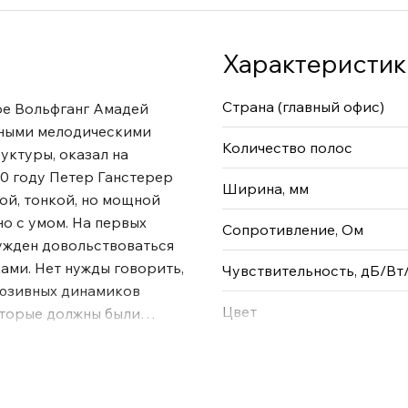
Характеристик
Страна (главный офис)
ое Вольфганг Амадей
жными мелодическими
Количество полос
уктуры, оказал на
90 году Петер Ганстерер
Ширина, мм
ой, тонкой, но мощной
о с умом. На первых
Сопротивление, Ом
ужден довольствоваться
ами. Нет нужды говорить,
Чувствительность, дБ/Вт
люзивных динамиков
Цвет
торые должны были
одами очевидна и
 европейскими
я технологий и
Как и его тезка, Mozart