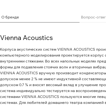
SE Signature - это бунтарь. Несмотря на классическое 
отказываются быть отнесенными только к одному жанру
отряда Vienna Acoustics варьируются от глубокой авс
О бренде
Вопрос-отве
до высочайших произведений свободного джаза - и мно
Mozart SE Signature оснащены твитером с шелковым ку
покрытием, способным раскрыть даже самые тонкие ню
Vienna Acoustics
образом, никогда не рискуя оскорбить слух какой-либо
превосходно распространяющимся далеко вниз в средне
Корпуса акустических систем VIENNA ACOUSTICS произ
дюймовых среднечастотных динамиках используется за
компьютерного моделирования проектируется корпус 
диффузора XPP. Сочетание TPX, уникального термопласт
внутренними стяжками. Во всех напольных моделях пре
всех диффузорах XPP, с тремя синтетическими материа
формы для подавления стоячих волн и вторичных вибрац
полипропилена позволяет добиться максимального вну
VIENNA ACOUSTICS вручную производит конденсаторы ("
сверхнизкой массы и точного контроля над плотностью
допуском менее 2 % не имеют индуктивной составляюще
Этот особый материал диффузора, получивший название 
допуском 0.7 % и вносят весомый вклад в улучшение пр
дополнительных полимеров в его составе), позволяет д
система индивидуально тестируется на воспроизведение
необычайно широкий диапазон частот, обладая при это
системами VIENNA ACOUSTICS пользуются многие певцы
уровнем внутренней детализации, тишины и контроля. 
системах. Для любителей домашнего театра компанией 
преимущества обусловлены новой конструкцией и сос