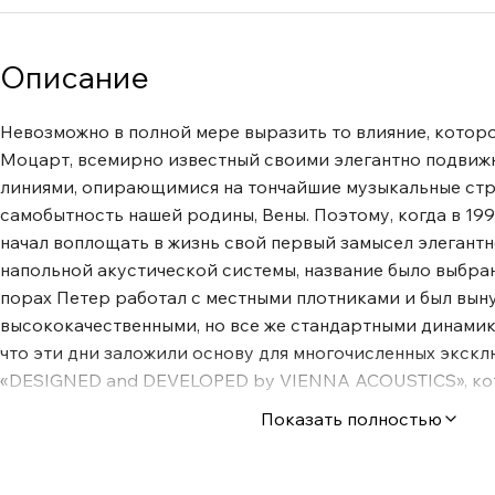
Описание
Невозможно в полной мере выразить то влияние, котор
Моцарт, всемирно известный своими элегантно подви
линиями, опирающимися на тончайшие музыкальные стр
самобытность нашей родины, Вены. Поэтому, когда в 19
начал воплощать в жизнь свой первый замысел элегантн
напольной акустической системы, название было выбран
порах Петер работал с местными плотниками и был вын
высококачественными, но все же стандартными динамик
что эти дни заложили основу для многочисленных экск
«DESIGNED and DEVELOPED by VIENNA ACOUSTICS», ко
появиться в будущем. Утонченность эстетики Mozart с г
Показать полностью
достигнута благодаря многолетнему сотрудничеству с
производителями мебели высочайшего класса. Эволюци
возможностей этой вечной красоты весьма значительна. 