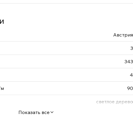
и
Австрия
3
343
4
/м
90
светлое дерево
Показать все