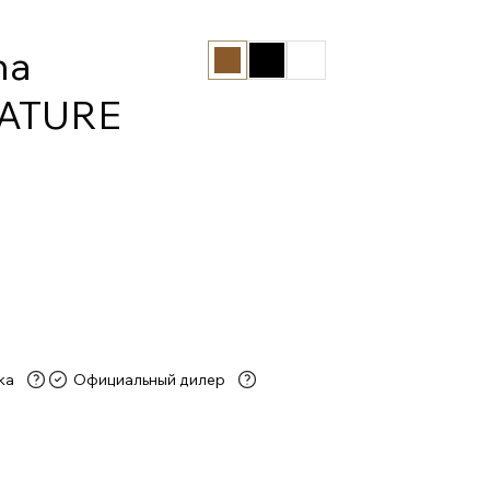
na
NATURE
ка
Официальный дилер