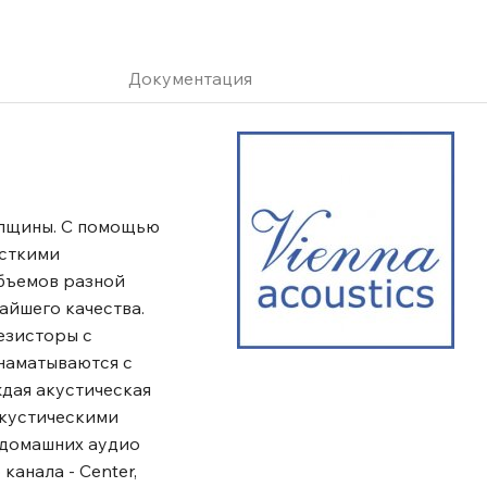
Документация
олщины. С помощью
есткими
объемов разной
айшего качества.
езисторы с
наматываются с
ждая акустическая
Акустическими
 домашних аудио
анала - Center,