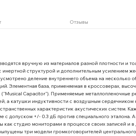
происхождение, колонки
. Вкусы представителей
трийской народной музыки
т
Отзывы
гое другое между ними.
полом с ручным
ансы самым естественным
 жесткостью, и
частотном спектре. В 6-
водятся вручную из материалов разной плотности и т
патентованный материал
с инертной структурой и дополнительным усилением ж
ика, используемого во
дусмотрено деление внутреннего объема на несколько 
лами на основе
ий. Элементная база, применяемая в кроссоверах, высоч
треннего демпфирования,
Musical Capacitor"). Применяемые металлопленочные р
 и жесткостью диффузора.
й, а катушки индуктивности с воздушным сердечником 
X3P (X3P - из-за трех
остранственных характеристик акустических систем. Ка
инамику обеспечивать
 с допуском +/- 0.3 дБ против специального эталона. 
м поистине удивительным
 как студио мониторами в процессе своих записей и в
Дальнейшие звуковые
выпущены три модели громкоговорителей центрального к
тавом перевернутого