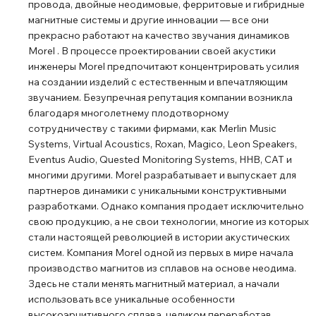
свободы. Особенности: Трехполосная акустика;
провода, двойные неодимовые, ферритовые и гибридные
Кроссовер 205 Гц и 2200 Гц; НЧ/СЧ динамик 160 мм;
магнитные системы и другие инновации ― все они
Твитер 28 мм с тканым куполом Acuflex; Диаграмма
прекрасно работают на качество звучания динамиков
Morel . В процессе проектировании своей акустики
направленности: горизонтальная более 60°,
инженеры Morel предпочитают концентрировать усилия
вертикальная более 20°.
на создании изделий с естественным и впечатляющим
звучанием. Безупречная репутация компании возникла
благодаря многолетнему плодотворному
сотрудничеству с такими фирмами, как Merlin Music
Systems, Virtual Acoustics, Roxan, Magico, Leon Speakers,
Eventus Audio, Quested Monitoring Systems, HHB, CAT и
многими другими. Morel разрабатывает и выпускает для
партнеров динамики с уникальными конструктивными
разработками. Однако компания продает исключительно
свою продукцию, а не свои технологии, многие из которых
стали настоящей революцией в истории акустических
систем. Компания Morel одной из первых в мире начала
производство магнитов из сплавов на основе неодима.
Здесь не стали менять магнитный материал, а начали
использовать все уникальные особенности
высокоэрцитивного сплава, целиком переработав