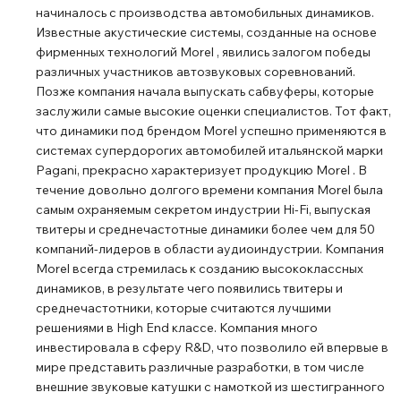
начиналось с производства автомобильных динамиков.
фазоинверторного оформления — корпус колонки
Известные акустические системы, созданные на основе
колеблется синхронно с динамиками, причём эти
фирменных технологий Morel , явились залогом победы
полезные вибрации строго контролируется. В таком
различных участников автозвуковых соревнований.
случае акустическая система ведёт себя как дека
Позже компания начала выпускать сабвуферы, которые
музыкального инструмента, её звучание становится
заслужили самые высокие оценки специалистов. Тот факт,
что динамики под брендом Morel успешно применяются в
тембрально богаче, а благодаря отсутствию
системах супердорогих автомобилей итальянской марки
звукопоглощающих и демпфирующих материалов
Pagani, прекрасно характеризует продукцию Morel . В
внутри корпуса радикально снижаются потери энергии.
течение довольно долгого времени компания Morel была
Второй важный момент заключается в том, что Morel
самым охраняемым секретом индустрии Hi-Fi, выпуская
разрабатывает и выпускает широчайший ассортимент
твитеры и среднечастотные динамики более чем для 50
динамиков, в которых также реализованы
компаний-лидеров в области аудиоиндустрии. Компания
оригинальные технические решения. Это даёт как
Morel всегда стремилась к созданию высококлассных
динамиков, в результате чего появились твитеры и
минимум два преимущества: собственные
среднечастотники, которые считаются лучшими
комплектующие обходятся дешевле покупных и
решениями в High End классе. Компания много
появляется возможность создавать динамики под
инвестировала в сферу R&D, что позволило ей впервые в
конкретный проект, а не наоборот. Последнее
мире представить различные разработки, в том числе
обстоятельство даёт разработчикам гораздо больше
внешние звуковые катушки с намоткой из шестигранного