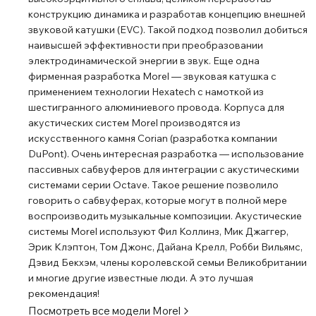
конструкцию динамика и разработав концепцию внешней
звуковой катушки (EVC). Такой подход позволил добиться
наивысшей эффективности при преобразовании
электродинамической энергии в звук. Еще одна
фирменная разработка Morel ― звуковая катушка с
применением технологии Hexatech с намоткой из
шестигранного алюминиевого провода. Корпуса для
акустических систем Morel производятся из
искусственного камня Corian (разработка компании
DuPont). Очень интересная разработка ― использование
пассивных сабвуферов для интеграции с акустическими
системами серии Octave. Такое решение позволило
говорить о сабвуферах, которые могут в полной мере
воспроизводить музыкальные композиции. Акустические
системы Morel используют Фил Коллинз, Мик Джаггер,
Эрик Клэптон, Том Джонс, Дайана Крелл, Робби Вильямс,
Дэвид Бекхэм, члены королевской семьи Великобритании
и многие другие известные люди. А это лучшая
рекомендация!
Посмотреть все модели
Morel