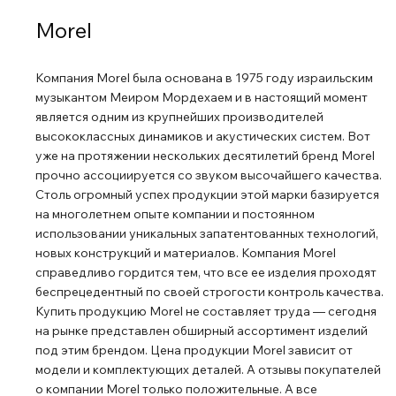
диапазон от 30 до 20 000 Гц, или 45 — 18 000 Гц при
Morel
неравномерности ±2 дБ. Обратите внимание, что
производитель указывает раскрыв диаграммы
Компания Morel была основана в 1975 году израильским
направленности в обеих плоскостях. Morel Avyra 633 не
музыкантом Меиром Мордехаем и в настоящий момент
просто обозначает наличие баса, как некоторые
является одним из крупнейших производителей
колонки таких же габаритов, а выдаёт его со всей
высококлассных динамиков и акустических систем. Вот
ударной мощью. С таким нижним регистром колонки
уже на протяжении нескольких десятилетий бренд Morel
могут работать в системе домашнего кино без
прочно ассоциируется со звуком высочайшего качества.
Столь огромный успех продукции этой марки базируется
сабвуфера. Такое свойство не слишком характерно для
на многолетнем опыте компании и постоянном
фазоинверторных систем, сказывается отсутствие
использовании уникальных запатентованных технологий,
звукопоглотителя внутри корпуса. В пользу этого
новых конструкций и материалов. Компания Morel
предположения говорит и общий характер звучания —
справедливо гордится тем, что все ее изделия проходят
заряженный и напористый, но без лишней агрессии.
беспрецедентный по своей строгости контроль качества.
Чувствуется, что взаимодействие всех элементов
Купить продукцию Morel не составляет труда ― сегодня
конструкции тщательно продумано — корпус и
на рынке представлен обширный ассортимент изделий
динамики работают как одно гармоничное целое, в
под этим брендом. Цена продукции Morel зависит от
модели и комплектующих деталей. А отзывы покупателей
котором отсутствуют даже незначительные диссонансы.
о компании Morel только положительные. А все
Morel использует принцип незадемпфированного