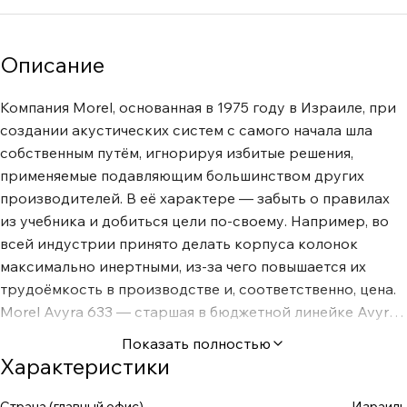
Описание
Компания Morel, основанная в 1975 году в Израиле, при
создании акустических систем с самого начала шла
собственным путём, игнорируя избитые решения,
применяемые подавляющим большинством других
производителей. В её характере — забыть о правилах
из учебника и добиться цели по-своему. Например, во
всей индустрии принято делать корпуса колонок
максимально инертными, из-за чего повышается их
трудоёмкость в производстве и, соответственно, цена.
Morel Avyra 633 — старшая в бюджетной линейке Avyra,
но по внешнему виду нельзя сказать, что производитель
Показать полностью
на чём-то сильно сэкономил. Высокий прямоугольный
Характеристики
корпус из MDF средней плотности оклеен полимерной
плёнкой с шагреневой фактурой, по бокам имеются
Страна (главный офис)
Израиль