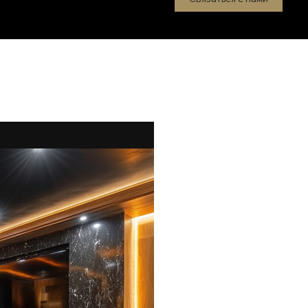
, кабели имеют отдельные
о качества. Это
й выбор для колонок.
у они должны гармонично
предоставляет именно то,
ии Снижение резонанса
ь разницу между хорошим
тот прецизионный продукт
ьшая резонанс и
совер первого порядка
герентности; и
 все регистры
ны. Прямо как живая