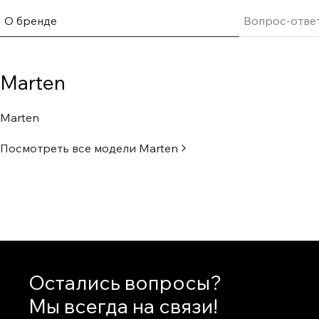
чрезвычайно жесткая, что делает ее одним из лучших м
динамиков. Ее также называют сапфиром. Керамически
О бренде
Вопрос-отве
внутренний коэффициент затухания благодаря усоверш
электрохимическому процессу. Мембрана также имеет 
резонанса материала, что означает минимальное искаже
Marten
ясности, который является святым Граалем для куполов
класса. Низкие частоты. Низкие искажения Bass-драйве
Marten
ход, чрезвычайно низкий уровень искажений и скрытое
Изготовленные из алюминиевых сотовых сэндвичей, др
Посмотреть все модели
Marten
богатое, динамичное басовое исполнение с мощной пода
исследований показали, что лучшим материалом для ко
громкоговорителей является ламинат из углеродного во
чрезвычайно инертным и безрезонансным во всем диапаз
имеет высокий внутренний коэффициент затухания, нес
вес. Конструкция корпуса так же важна, как и использу
поэтому углеродное волокно является идеальным допо
Остались вопросы?
кабели для более чистого звука В акустике использует
Мы всегда на связи!
Jorma Design Statement, выбранная за ее образцовое ка