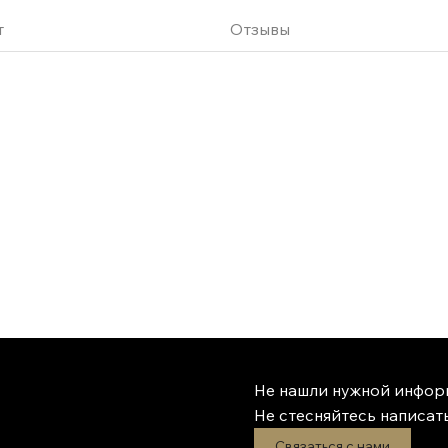
атериалов для мембран
е купола имеют высокий
т
Отзывы
енствованному
высокую частоту
ние; предлагая уровень
 динамиков высокого
ры Cell имеют большой
 окружение.
айверы предлагают
чей. Без резонанса Годы
рпусов
локна. Это делает корпус
оне частот. Он также
мотря на свой небольшой
емые внутри компоненты,
лнением. Премиальные
Не нашли нужной инфор
ся внутренняя проводка
Не стесняйтесь написать
чество и
Связаться с нами