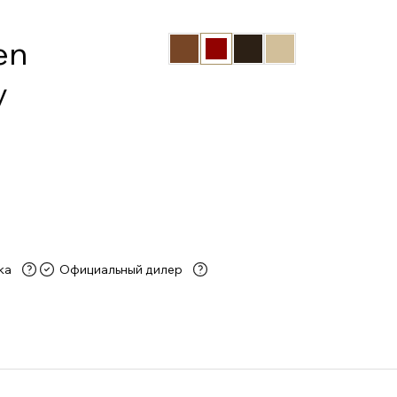
en
y
ка
Официальный дилер