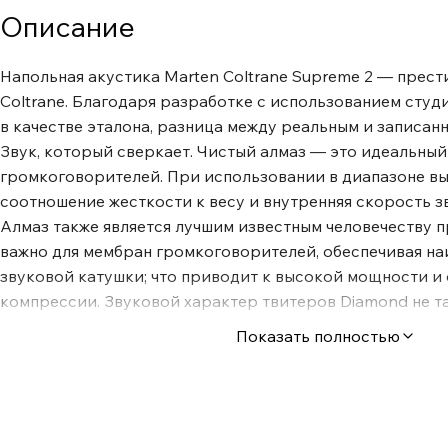
Описание
Напольная акустика Marten Coltrane Supreme 2 — прес
Coltrane. Благодаря разработке с использованием сту
в качестве эталона, разница между реальным и записан
Звук, который сверкает. Чистый алмаз — это идеальны
громкоговорителей. При использовании в диапазоне вы
соотношение жесткости к весу и внутренняя скорость з
Алмаз также является лучшим известным человечеству п
важно для мембран громкоговорителей, обеспечивая на
звуковой катушки; что приводит к высокой мощности и 
компрессии. Звуковой характер твитеров Diamond не т
ожидать. Другие могут звучать "слишком блестяще" или "
Показать полностью
Гармонические искажения также могут быть проблемой
тщательно разработан, чтобы справиться с этим. На сам
противоположное — Diamonds просто исчезают, оставля
Передовые технологии для естественного звука Твердая