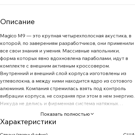
Описание
Magico M9 — это крупная четырехполосная акустика, в
которой, по заверениям разработчиков, они применили
все свои знания и умения. Массивные напольники,
форма которых явно вдохновлена параболами, идут в
комплекте с внешним активным кроссовером.
Внутренний и внешний слой корпуса изготовлены из
углеволокна, а между ними находится ядро из сотового
алюминия. Компания стремилась взять под контроль
вибрации корпуса, не сохраняя при этом в нем энергию.
Никуда не делись и фирменная система натяжных
распорок Magico, и фронтальная панель из
Показать полностью
авиационного алюминия, и демпфирование
Характеристики
материалами, используемыми в аэрокосмической
отрасли. Форму корпуса подбирали так, чтобы
Страна (главный офис)
США