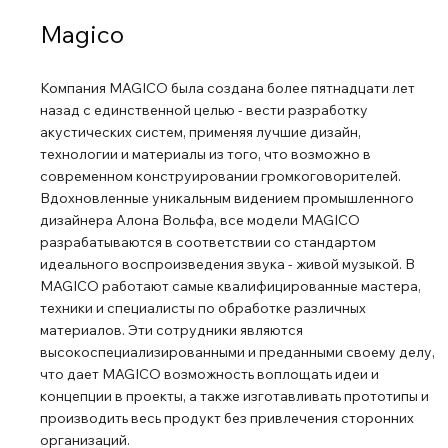
куполом: на бериллиевый купол нанесен алмаз с
Magico
помощью процесса химического осаждения из газовой
фазы. В итоге, динамик получился легким, но жестким.
Компания MAGICO была создана более пятнадцати лет
Играет акустика от 18 Гц до 50 кГц и требует двух
назад с единственной целью - вести разработку
стереоусилителей либо четырех мономощников.
акустических систем, применяя лучшие дизайн,
Внешний кроссовер имеет полностью балансную
технологии и материалы из того, что возможно в
дискретную схемотехнику от входа до выхода, оснащен
современном конструировании громкоговорителей.
высокоточными аттенюаторами, позволяющими
Вдохновленные уникальным видением промышленного
дизайнера Алона Вольфа, все модели MAGICO
регулировать громкость с шагом в 0,5 дБ отдельно для
разрабатываются в соответствии со стандартом
каждого входа, и, как утверждается, не вносит в сигнал
идеального воспроизведения звука - живой музыкой. В
искажений. Твитер, среднечастотник и мидбасовый
MAGICO работают самые квалифицированные мастера,
динамик управляются трехполосным пассивным
техники и специалисты по обработке различных
кроссовером, а вот на частоте среза в 120 Гц между
материалов. Эти сотрудники являются
мидбасовым динамиком и басовиком используется
высокоспециализированными и преданными своему делу,
активная фильтрация. Блок питания у кроссовера
что дает MAGICO возможность воплощать идеи и
внешний, в отдельном корпусе.
концепции в проекты, а также изготавливать прототипы и
производить весь продукт без привлечения сторонних
организаций.