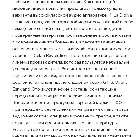
любым инновационным решениям. Как настоящий
пылезащитными колпачками из длинного волокна,
мировой лидер, компания предлагает только лучшие
длинноходным подвесом и высокопроизводительными
варианты высококлассной аудио аппаратуры: 1. La Didiva
звуковыми катушками, оптимизированными для
– флагман продукции торговой марки, сочетающий в себе
передачи сигнала с низким уровнем искажений.
семидесятилетний опыт деятельности производителя,
Низкочастотный и среднечастотный динамики с
проверенные материалы произведенные в соответствии
массивными корзинами из стали с покрытием и
с современными требованиями, а также традиционные
решения, выполненные на высочайшем технологическом
высококачественными декоративными кольцами с
уровне. 2. Celan Revolution – продолжение популярной
шестикратной резьбой. Модуль Dolby Atmos
линейки производителя, которая пользуется небывалым
Коаксиальный громкоговоритель, специально
успехом уже много лет. Это четвертое поколение
разработанный в соответствии с рекомендациями
акустических систем, которое показало себя в качестве
Atmos. 20-мм твитер с куполом из шелкового компаунда
достойного приемника легендарной серии GT. 3. Direkt
и неодимовым драйвером. 30-мм низкочастотный/
Esnkland. Это акустические системы, сочетающие
среднечастотный динамик с легким бумажным
передовые инновации с классическими концепциями.
Высокое качество продукции торговой марки HECO
диффузором со специальным покрытием и прочной
подтверждено бесчисленными наградами от экспертов
звуковой катушкой. Стабильная корзина из стали с
аудио индустрии, специализированной прессы, а также
покрытием и высококачественным 6-позиционным
по результатам сравнительных тестов аппаратуры.
резьбовым декоративным кольцом. Корпус Массивные
Результатом сочетания проверенных традиций, смелых
поперечные балки в основании с регулируемыми по
инноваций и безграничного перфекционизма становится