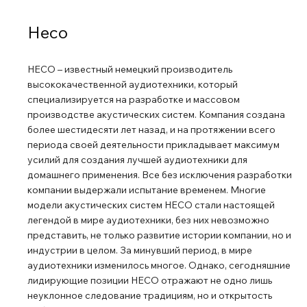
Элегантные колонки доступны в двух вариантах
отделки: Ebony Black и Ivory White. Элегантные
Heco
шелковисто-матовые перегородки в сочетании с
соответствующим деревянным шпоном создают
HECO – известный немецкий производитель
неподвластный времени дизайн для любой гостиной.
высококачественной аудиотехники, который
Кроссовер Высококачественная алюминиевая
специализируется на разработке и массовом
соединительная клемма с массивными, позолоченными
производстве акустических систем. Компания создана
и герметизированными винтовыми разъемами.
более шестидесяти лет назад, и на протяжении всего
Усовершенствованный фазовый и амплитудный
периода своей деятельности прикладывает максимум
усилий для создания лучшей аудиотехники для
кроссовер с высококачественными компонентами Bi-
домашнего применения. Все без исключения разработки
wiring/Bi-amping-опция. Драйверы. Главный динамик
компании выдержали испытание временем. Многие
Высокочастотный динамик с 28-миллиметровым
модели акустических систем HECO стали настоящей
куполом из шелкового компаунда, высокой мощностью
легендой в мире аудиотехники, без них невозможно
благодаря охлаждению с помощью феррожидкости,
представить, не только развитие истории компании, но и
мощной двойной ферритовой магнитной системе и
индустрии в целом. За минувший период, в мире
новой геометрии акустического фланца Fluktus.
аудиотехники изменилось многое. Однако, сегодняшние
Низкочастотный и среднечастотный динамики с легким
лидирующие позиции HECO отражают не одно лишь
неуклонное следование традициям, но и открытость
конусом из длинного волокна, плоскими