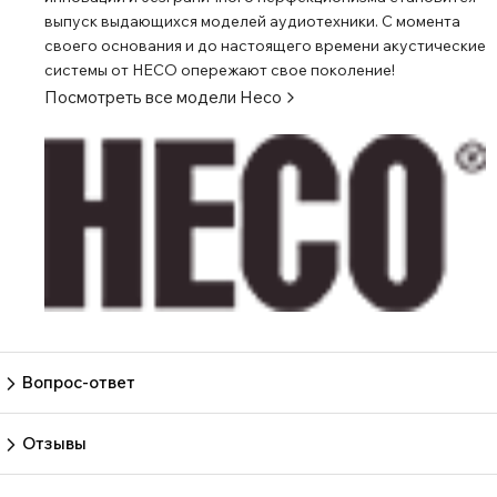
высоте массивными алюминиевыми шипами-конусами.
выпуск выдающихся моделей аудиотехники. С момента
Сменные металлические/резиновые шипы для
своего основания и до настоящего времени акустические
оптимальной адаптации к типу пола. Конструкция
системы от HECO опережают свое поколение!
Посмотреть все модели
Heco
фазоинвертора с оптимизированным воздушным
потоком и винтовой рефлекторной трубкой. Съемный
тканевый защитный чехол со скрытым магнитом.
Лицевая и верхняя стороны в высококачественной
полуматовой покраске. Прочная конструкция с
использованием сложных распорок.
Вопрос-ответ
Пока нет вопросов
Задать вопрос
Отзывы
Пока нет отзывов.
Оставить отзыв