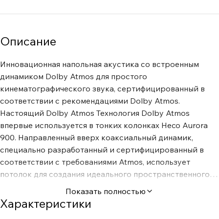
Описание
Инновационная напольная акустика со встроенным
динамиком Dolby Atmos для простого
кинематографического звука, сертифицированный в
соответствии с рекомендациями Dolby Atmos.
Настоящий Dolby Atmos Технология Dolby Atmos
впервые используется в тонких колонках Heco Aurora
900. Направленный вверх коаксиальный динамик,
специально разработанный и сертифицированный в
соответствии с требованиями Atmos, использует
потолок для создания идеального пространственного
впечатления, которое режиссеры фильмов и сериалов
Показать полностью
имели в виду при микшировании звука. Aurora 900
Характеристики
позволяет вам испытать новое звуковое измерение без