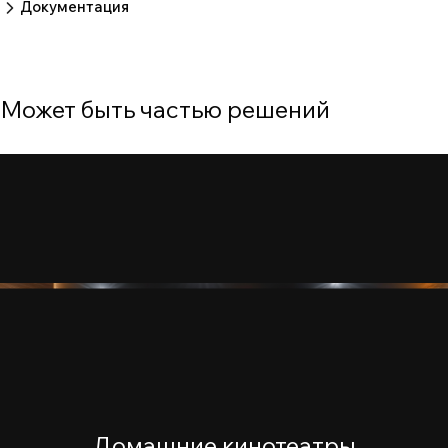
Документация
66c3999d270b4f3fe5308f56dce0b962
74ae150db9fb4542d012bcd6a53e27eb
Может быть частью решений
Домашние кинотеатры