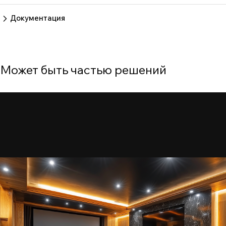
Пока нет отзывов.
Оставить отзыв
Документация
b8b8b191c982840fa6c2aca19338c046
e4cdcc78df893d221851692ac293908b
Может быть частью решений
fd7c5612777ca93c095390f507107d37