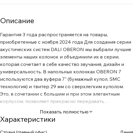
Описание
Гарантия 3 года распространяется на товары,
приобретенные с ноября 2024 года Для создания серии
акустических систем DALI OBERON мы выбрали лучшие
элементы наших колонок и объединили их в серии,
которая сочетает в себе качество звучания, дизайн и
универсальность. В напольных колонках OBERON 7
используются два вуфера 7" (бумажный купол, SMC
технология) и твитер 29 мм со сверхлегким куполом.
Это, в сочетании с большим и при этом элегантным
корпусом, позволяет прекрасно передавать
глубочайшие басы и заполнять комнату насыщенным,
Показать полностью
детальным звучанием. Несмотря на свои размеры, эти
Характеристики
колонки весьма утонченны и впечатляют способностью
естественно и достоверно воспроизводить любые
Страна (главный офис)
Дания