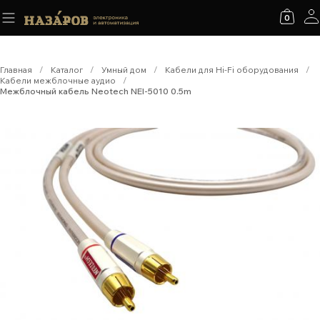
0
Главная
/
Каталог
/
Умный дом
/
Кабели для Hi-Fi оборудования
/
Кабели межблочные аудио
/
Межблочный кабель Neotech NEI-5010 0.5m