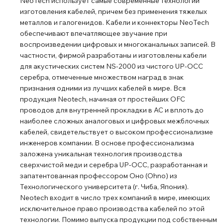
NeoTech использует самые современные технологии
изготовления кабелей, причем без применения тяжелых
металлов и галогенидов. Кабели и коннекторы NeoTech
обеспечивают впечатляющее звучание при
воспроизведении цифровых и многоканальных записей. В
частности, фирмой разработаны и изготовлены кабели
для акустических систем NS-2000 из чистого UP-OCC
серебра, отмеченные множеством наград в знак
признания одними из лучших кабелей в мире. Вся
продукция Neotech, начиная от простейших OFC
проводов для внутренней прокладки в АС и вплоть до
наиболее сложных аналоговых и цифровых межблочных
кабелей, свидетельствует о высоком профессионализме
инженеров компании. В основе профессионализма
заложена уникальная технология производства
сверхчистой меди и серебра UP-OCC, разработанная и
запатентованная профессором Оно (Ohno) из
Технологического университета (г. Чиба, Япония).
Neotech входит в число трех компаний в мире, имеющих
исключительное право производства кабелей по этой
технологии. Помимо выпуска продукции под собственным