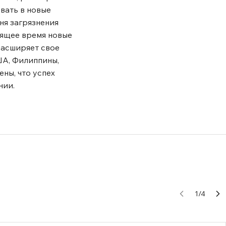
вать в новые
ня загрязнения
оящее время новые
расширяет свое
ША, Филиппины,
ены, что успех
нии.
1
/
4