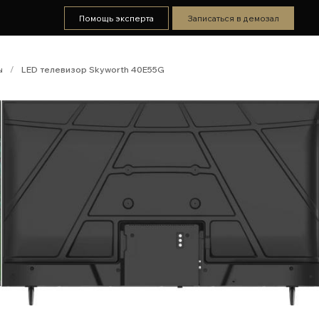
Помощь эксперта
Записаться в демозал
ы
/
LED телевизор Skyworth 40E55G