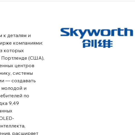
 к деталям и
бирже компаниями:
из которых
, Портленде (США),
венных центров
нику, системы
ии — создавать
е молодой и
ребителей по
дка 9,49
анных
 OLED-
нтеллекта,
ления, расширяет