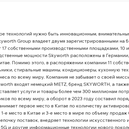
ре технологий нужно быть инновационным, внимательным
kyworth Group владеет двумя зарегистрированными на 
ает 17 собственными производственными площадками, 10 
водственные мощности Skyworth расположены в Германии
итае. Помимо этого, в распоряжении компании 11 собст
ьники, стиральные машины, кондиционеры, кухонную тех
неса по всему миру. Компания не забывает о своей мисс
yworth входят немецкий METZ, бренд SKYWORTH, а такж
ставляет услуги и товары более чем 300 миллионам пот
ков по всему миру, а оборот в 2023 году составил поря
нимает первое место в Китае по количеству активиров
 1-е место в Китае и 3-е место в мире по объему продаж
епочку поставок, внедряет технологии искусственного и
огии 5G и другие информационные технологии нового поко