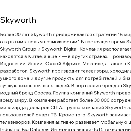
Skyworth
Более 30 лет Skyworth придерживается стратегии "В ми
открытым к новым возможностям". В настоящее время S
Skyworth Group и Skyworth Digital. Компания располаг
находятся в Китае, а еще 7 — в других странах. Произ
Индонезии, Индии, Южной Африке, Мексике, а также в К
разработок. Skyworth производит телевизоры, холодил
умного дома и другие продукты для потребителей и биз
лучшую жизнь для всех людей. В портфолио брендов Sk
модный бренд Coocaa. Группа компаний Skyworth предо
всему миру. В компании работает более 30 000 сотрудни
миллиарда долларов США. Группа компаний Skyworth за
пользователей смарт ТВ. Кроме того, Skyworth занимает
телевизоров. Компания активно развивает глобальную ц
Industrial Big Data для Интернета вещей (IoT), технол